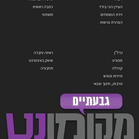
העידן הכי בודד
כתבה ראשית
זירת המומחים
משפטי
הצהרת נגישות
נדל"ן
רווחה וחברה
ספורט
שיווק באינטרנט
קהילה
תחבורה
תיירות ונופש
תרבות, חינוך ופנאי