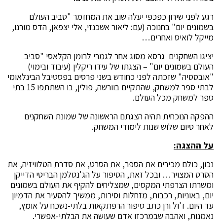
רגע לפני שירון כפכפי יעלה שוב את המחזמר "סביב העולם
בשמונים יום" בחנוכה (עם: ליאור אשכנזי, אלי יצפאן, הדס מורנו,
מייקל לואיס ואחרים…
יציגו השחקנים גרסא מסוג אחר לגמרי לרומן הקלאסי "סביב
העולם בשמונים יום" – הצגתו של עידו ריקלין (עיבוד ובימוי)
"אובססיה" שזכתה לפני כחודש בשני פרסים בפסטיבל הבינלאומי
לבתי ספר למשחק, שהתקיים בוורשה, פולין, בו השתתפו 15 בתי
ספר למשחק מכל העולם.
ההפקה הנוכחית תהיה הצגתם הראשונה של שמונת השחקנים
לאחר סיום שלוש שנות לימודי המשחק.
על ההצגה:
נכון, כולם מכירים את הספר, את הסרט, את סדרת הטלוויזיה, את
הסרט המצויר… ובכל זאת, הסיפור על הג'נטלמן הבריטי הדייקן
ומשרתו הצרפתי המקסים, שמצליחים להקיף את העולם בשמונים
יום, באוניות, רכבות, מזחלות וסירות, ממשיך להסעיר את הדמיון
עד היום. ז'ול ורן כתב סיפור הרפתקאות בלתי-נשכח על אומץ,
נאמנות, ואהבה שבמרכזו אדם שעושה את הבלתי-אפשרי.