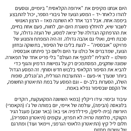
היום אנחנו מקיפים את "אירופה הקלאסית" ביומיים, ונוסעים
להודו כלאחר-יד – המסע הנועז של גיבורי הספר, יכול להתבצע
ביממה אחת. אבל דבר אחד לא השתנה מאז – הרצון האנושי
לשבור שיא, להיחלץ משגרת היום-יום, לחוות, פעם אחת בחיים,
את ההרפתקה הגדולה של יציאה למסע, של העזה גדולה, עד
סכנת חיים, ואולי גם אהבה גדולה. זה היה המפתח והמנוע של
פרויקט "אובססיה" – לגעת בליבו של הסיפור, בתשוקה ובחזון
הנועז, שמדברים אל כולנו עד היום ולשם כך פיתחנו אובססיה
משלנו – להצליח "להקיף את העולם" בלי פריט אחד של תפאורה.
שמונה שחקנים, המסתמכים רק על גמישות הדמיון והגוף כדי
להביא את הסיפור הקלאסי בלבוש חדש וסוחף. זה המסע הגדול
ביותר שנערך אי-פעם – ההתערבות הגורלית, הג'ונגלים, סופות
השלג, הסערות בלב-ים – וגם המסע על במת התיאטרון החשופה,
אל הקסם שבסיפור נפלא באמת.
עיבוד ובימוי: עידו ריקלין (במאי השושנה המקועקעת, רוקדים
בלונאסה (הבימה), עולמה של איימי, יום במותה של ג'ו (הקאמרי)
היורשת (בית-ליסין), פידלדפיה אני בא! (באר שבע) מעגל הגיר
הקווקזי, מלחמת טרויה לא תפרוץ, עקומים (תיאטרון הספריה),
חלום ליל קיץ (התיאטרון הלאומי הגרמני, ויימאר ועוד) ומתרגם
של עשרות מחזות.