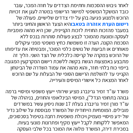
לאחר גיבוש ההסכמות וחתימת הצדדים על חוזה המכר, עובר
כובד המשקל המשפטי למישור הרישומי במטרה לעגן את זכויות
הרוכש ולמנוע פגיעה בהן על ידי צדדים שלישיים. פעולה של
רישום הערת אזהרה בטאבו
היא הצעד הראשון והחיוני ביותר
במעבר מהזכות החוזית לזכות הקניינית, שכן היא מהווה פומביות
לעסקה ומונעת מהמוכר לבצע פעולות סותרות בנכס ללא
הסכמת הקונה. הערה זו משמשת כחיץ משפטי מפני עיקולים
מאוחרים או תביעות של נושים כלפי המוכר, ומבטיחה את עדיפותו
של הרוכש במקרה של קריסה כלכלית של הצד השני. הליך זה
מתבצע באמצעות הגשת בקשה ללשכת רישום המקרקעין המגובה
בייפוי כוח בלתי חוזר, והוא מהווה את עמוד השדרה של הביטחון
הקנייני עד להשלמת הרישום הסופי של הבעלות על שם הרוכש
לאחר המצאת כל אישורי המיסים והעירייה.
משרד עו"ד זמיר גרינברג מציע שירותי ייעוץ משפטי ומיסויי ברמה
גבוהה בתחומי הנדל"ן, המיסוי הבינלאומי והחוזים, בניהולה של
עו"ד מורן זמיר גרינברג בעלת 17 שנות ניסיון עשיר במשרדים
מובילים. המומחיות הייחודית של המשרד מבוססת על שילוב נדיר
של ידע מיסויי מעמיק ויכולת משפטית רחבה בטיפול בסכסוכים,
המאפשר ללקוחות לקבל ייעוץ מקיף ופתרונות מונעי בעיות.
במכירת דירה, המשרד מלווה את המוכר בכל שלבי העסקה