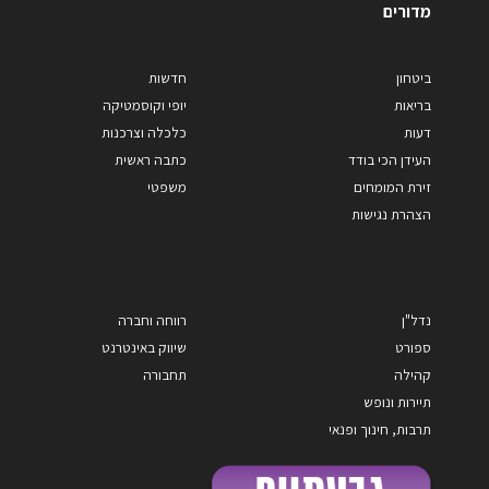
מדורים
ביטחון
חדשות
בריאות
יופי וקוסמטיקה
דעות
כלכלה וצרכנות
העידן הכי בודד
כתבה ראשית
זירת המומחים
משפטי
הצהרת נגישות
נדל"ן
רווחה וחברה
ספורט
שיווק באינטרנט
קהילה
תחבורה
תיירות ונופש
תרבות, חינוך ופנאי