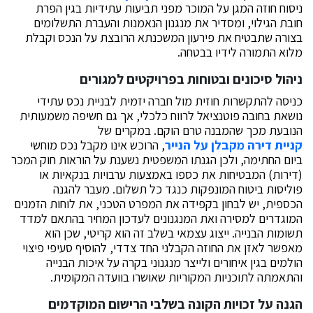
ניסוח חוזה המגן על המוכר מפני תביעות עתידיות בגין הפרת
חובת הגילוי, ומסדיר את מנגנון הנאמנות והעברת התשלומים
בצורה שתבטיח את פירעון המשכנתא הרובצת על הנכס וקבלת
מלוא התמורה לידיו בבטחה.
ניהול סיכונים ובטוחות בפרויקטים למגורים
כניסה להתקשרות חוזית מול חברה יזמית לבניית נכס עתידי
נושאת בחובה פוטנציאל לרווח כלכלי, אך גם חשיפה משמעותית
הנובעת מכך שהמבנה טרם הוקם. במקרים של
קניית דירה מקבלן על הנייר
, הרוכש אינו מקבל נכס מוחשי
ביום החתימה, ולכן הגנתו המשפטית נשענת על הוראות חוק המכר
(דירות) המבטיחות את כספו באמצעות ערבויות בנקאיות או
פוליסות ביטוח המונפקות כנגד כל תשלום. מעבר להגנה
הכספית, יש לבחון בקפידה את המפרט הטכני, את לוחות הזמנים
המוגדרים למסירה ואת המנגנונים לעדכון המחיר בהתאם למדד
תשומות הבנייה. ייצוג עצמאי בשלב זה הוא קריטי, שכן הוא
מאפשר לאזן את החוזה הקבלני החד צדדי, להוסיף סעיפי פיצוי
הולמים בגין איחורים ולייצר מנגנוני בקרה על איכות הבנייה
והתאמתה לתוכניות המקוריות שאושרו בוועדה המקומית.
הגנה על זכויות הקונה בשלבי הרישום המוקדמים