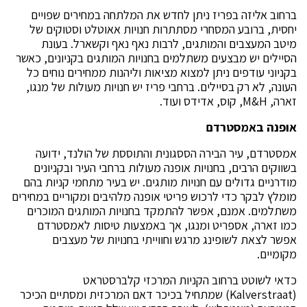
ברחוב אליזה בפריז ניתן לחדש את המלתחה במחירים שפויים
יחסית, ברובע המסחרי מסתתרות חנויות אאוטלט וסטוקים של
מיטב המעצבים והמותגים, לרבות נאף נאף וקשארל. בעונת
הסיילים יש מבצעים משתלמים בחנויות המותגים בקניונים, כאשר
בקניוני עודפים ניתן למצוא מציאות וליהנות ממחירים נוחים כל
העונה, לא רק בסיילים. ברחבי פריז יש חנויות מעולות של מנגו,
זארה, M&H, קוס, אדידס ועוד.
אופנה באמסטרדם
אמסטרדם, עיר הבירה הססגונית והתוססת של הולנד, ידועה
בשווקים הרבים, בחנויות אופנה מעולות ברחבי העיר ובקניונים
מודרניים גדולים עם חנויות מותגים. יש בעיר מתחמי קניות בהם
מומלץ לבקר כדי לרכוש פריטי אופנה מלהיבים ומקוריים במחירים
משתלמים. אמנם, אפשר להתמקד בחנויות המותגים המוכרים
כמו זארה, אספריט ומנגו, אך באמצעות טיסות לאמסטרדם
אפשר לצאת לשופינג מרגש וחווייתי בחנויות של מעצבים
מקומיים.
כדאי לשוטט ברחוב הקניות המרכזי קלברסטראט
(Kalverstraat) שמתחיל בכיכר דאם המרכזית ומסתיים הכיכר