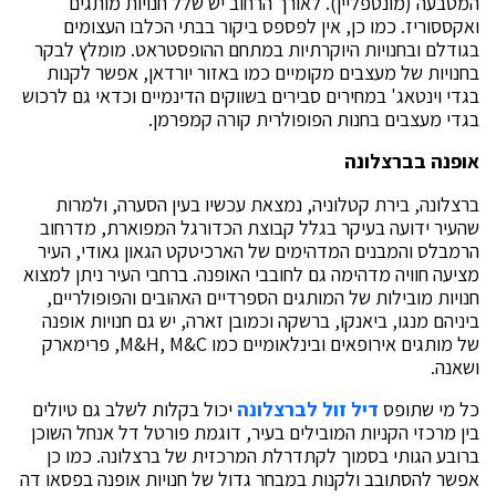
המטבעה (מונטפליין). לאורך הרחוב יש שלל חנויות מותגים
ואקססוריז. כמו כן, אין לפספס ביקור בבתי הכלבו העצומים
בגודלם ובחנויות היוקרתיות במתחם ההופסטראט. מומלץ לבקר
בחנויות של מעצבים מקומיים כמו באזור יורדאן, אפשר לקנות
בגדי וינטאג' במחירים סבירים בשווקים הדינמיים וכדאי גם לרכוש
בגדי מעצבים בחנות הפופולרית קורה קמפרמן.
אופנה בברצלונה
ברצלונה, בירת קטלוניה, נמצאת עכשיו בעין הסערה, ולמרות
שהעיר ידועה בעיקר בגלל קבוצת הכדורגל המפוארת, מדרחוב
הרמבלס והמבנים המדהימים של הארכיטקט הגאון גאודי, העיר
מציעה חוויה מדהימה גם לחובבי האופנה. ברחבי העיר ניתן למצוא
חנויות מובילות של המותגים הספרדיים האהובים והפופולריים,
ביניהם מנגו, ביאנקו, ברשקה וכמובן זארה, יש גם חנויות אופנה
של מותגים אירופאים ובינלאומיים כמו M&H, M&C, פרימארק
ושאנה.
כל מי שתופס
דיל זול לברצלונה
יכול בקלות לשלב גם טיולים
בין מרכזי הקניות המובילים בעיר, דוגמת פורטל דל אנחל השוכן
ברובע הגותי בסמוך לקתדרלת המרכזית של ברצלונה. כמו כן
אפשר להסתובב ולקנות במבחר גדול של חנויות אופנה בפסאו דה