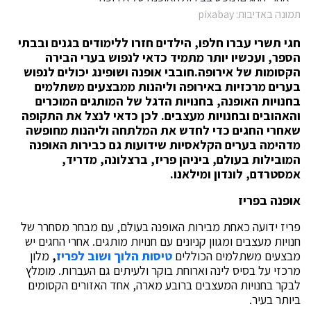
תמונה באדיבות: pixabay
חגי תשרי עברו חלפו, הילדים חזרו ללימודים בגנים ובבתי
הספר, ועכשיו יותר מתמיד כדאי לנפוש בערי הבירה
הקסומות של אירופה.חובבי אופנה ושופינג יכולים לנפוש
בערים מרכזיות באירופה וליהנות ממבצעים משתלמים
בחנויות האופנה, בחנויות הדגל של המותגים המוכרים
והאהובים ובחנויות מעצבים. לכן כדאי לנצל את התקופה
שאחרי החגים כדי לחדש את המלתחה וליהנות מחופשה
מדהימה בערים הקלאסיות שידועות גם כבירות האופנה
המובילות בעולם, ביניהן פריז, ברצלונה, מדריד,
אמסטרדם, לונדון ומילאנו.
אופנה בפריז
פריז ידועה כאחת מבירות האופנה בעולם, עם מבחר מסחרר של
חנויות מעצבים ומגוון קניונים עם חנויות מותגים. אחרי החגים יש
מבצעים משתלמים הכוללים
טיסות הלוך ושוב לפריז
,
מלון
מרכזי על בסיס לינה וארוחת בוקר ולעיתים גם העברות. מומלץ
לבקר בחנויות המעצבים ברובע מארה, אחד האזורים הקסומים
ביותר בעיר.