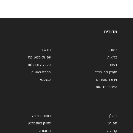
מדורים
ביטחון
חדשות
בריאות
יופי וקוסמטיקה
דעות
כלכלה וצרכנות
העידן הכי בודד
כתבה ראשית
זירת המומחים
משפטי
הצהרת נגישות
נדל"ן
רווחה וחברה
ספורט
שיווק באינטרנט
קהילה
תחבורה