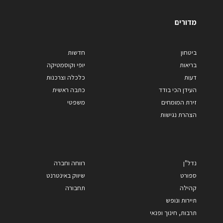
מדורים
ביטחון
חדשות
בריאות
יופי וקוסמטיקה
דעות
כלכלה וצרכנות
העידן הכי בודד
כתבה ראשית
זירת המומחים
משפטי
הצהרת נגישות
נדל"ן
רווחה וחברה
ספורט
שיווק באינטרנט
קהילה
תחבורה
תיירות ונופש
תרבות, חינוך ופנאי