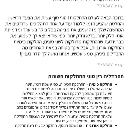
קרדיט PIXABAY
ברוכה הבאה לעולם ההחלקות! סוף סוף עשית את הצעד הראשון
והחלטת שהגיע הזמן ללמוד עוד על אחד התהליכים שרודפים את
המחשבה שלך מזה שנים; את מביטה בכל בוקר בשיערך ומדמיינת
אותו חלק יותר, בריא וחזק יותר. כפי שודאי יצא לך לשמוע, את
כבר יודעת שההחלקות מחולקות לשני סוגים; החלקות כימיות
והחלקות אורגניות, אבל אינך בטוחה במאת האחוזים מה
ההבדלים ביניהן. ממש עכשיו, אנחנו נעשה לך סדר בעניין!
קרדיט PIXABAY
ההבדלים בין סוגי ההחלקות השונות
החלקה כימית
– ההחלקה הכימית, כפי ששמה רומז, הינה
החלקה המשלבת פעולה כימית שמטרתה לשנות את מבנה
השיערה כך שתהפוך לחלקה וישרה יותר. ניתן למצוא החלקות
כימיות שונות כגון ההחלקה הצרפתית, היפנית, אמריקאית ועוד
רבות, כאשר כל אחת משלבת תהליך כימי שונה ומתאימה לסוגים
שונים של שיער. בתור התחלה נמליץ תמיד לבדוק שהמוצרים בהם
נעשה שימוש, מאושרים על ידי משרד הבריאות. כדאי לדעת
שלאחר החלקה כימית יינתנו הוראות לשמירה על תוצאות ההחלקה
וביניהן הימנעות משמש, בריכה, ים ועוד.
החלקה אורגנית
– או בשמה הנוסף, החלקה טבעית הינה החלקה