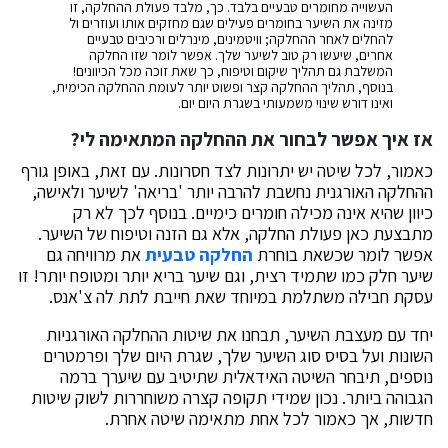
העשוייה מחומרים טבעיים בלבד. כך, מלבד פעולת ההחלקה, זו
מזינה את השיער בחומרים פעילים שגם מחזקים אותו ועוזרים ול
להחלים לאחר ההחלקה; וויטמינים, מינרלים ורכיבים טבעיים
אחרים, שיעשו רק טוב לשיער שלך. אפשר לומר שזו החלקה
המשלבת גם תהליך שיקום וטיפוח, כך שאת זוכה מכל הכיוונים!
בנוסף, תהליך ההחלקה קצר ופשוט יותר לעומת ההחלקה הכימית,
ואינו דורש שינוי משמעותי בשגרת היום יום.
אז איך אפשר לבחור את ההחלקה המתאימה לי?
כאמור, לכל שיטה יש יתרונות לצד חסרונות. עם זאת, באופן גורף
ההחלקה האורגנית נחשבת להרבה יותר 'בריאה' לשיער ולאישה,
כיוון שהיא אינה מכילה חומרים כימיים. בנוסף לכך לא רק
מתבצעת כאן פעולת החלקה, אלא גם הזנה וטיפוח של השיער.
אפשר לומר שכשאת בוחרת
החלקה טבעית
את מרוויחה גם
שיער חלק כמו שתמיד רצית, וגם שיער בריא יותר ומטופח יותר! זו
עסקת חבילה משתלמת במיוחד שאת חייבת לתת לה צ'אנס.
יחד עם מעצבת השיער, תבחנו את שיטות ההחלקה האורגניות
השונות ועל בסיס סוג השיער שלך, שגרת היום שלך ופרמטרים
נוספים, תיבחר השיטה האידאלית שתיטיב עם שיערך ברמה
הגבוהה ביותר. נכון שמידי תקופה קצרה משוחררות לשוק שיטות
חדשות, אך כאמור לכל אחת מתאימה שיטה אחרת.