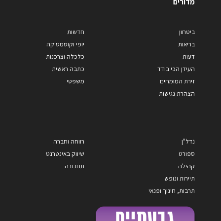
מדורים
ביטחון
חדשות
בריאות
יופי וקוסמטיקה
דעות
כלכלה וצרכנות
העידן הכי בודד
כתבה ראשית
זירת המומחים
משפטי
הצהרת נגישות
נדל"ן
רווחה וחברה
ספורט
שיווק באינטרנט
קהילה
תחבורה
תיירות ונופש
תרבות, חינוך ופנאי