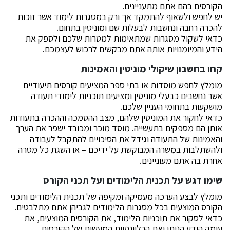
הקורסים בהם אתם מתעניינים.
יש לחפש ולשאוף להתמקד אך ורק במסגרות לימוד אשר זוכות
להכרה רחבה ונחשבות לבעלות שם ומוניטין בתחום.
כדאי לשקול מסגרות שמתאימות למטרות שלכם ולספק את
הידע והמיומנויות אותה אתם מבקשים לרכוש לעצמכם.
קחו בחשבון שיקולי מוניטין והאמינות
מומלץ לחפש מוסדות או בתי ספר המציעים קורסים תיעודיים
אשר נחשבים כבעלי מוניטין ומציעים תוכניות לימודי תעודה
מושקעות בתחומי העניין שלכם.
כדאי לחקור את המוניטין שלהם, מצב ההסמכה וההכרה בתעודות
אותן הם מספקים בתעשייה. מוסד מוכר ומכובד ישפר את הערך
והאמינות של התעודה וגידל את הסיכויים להתקבל לעבודה
ולהשתלבות במשרה המבוקשת על ידיכם – או השגת כל מטרה
אחרת בה אתם מעוניינים.
שימו דגש על תכנית הלימודים ועל תכני הקורס
מומלץ לבצע הערכה מעמיקה ומקיפה של תכנית הלימודים ותכני
הקורס המוצעים בכל מסגרות הלימודים לגביהן אתם מתלבטים.
כדאי לסקור את תוכניות הלימוד, את הקורסים המוצעים, את
עומק הידע הניתן ואת הרלוונטיות המעשית של הקורסים.