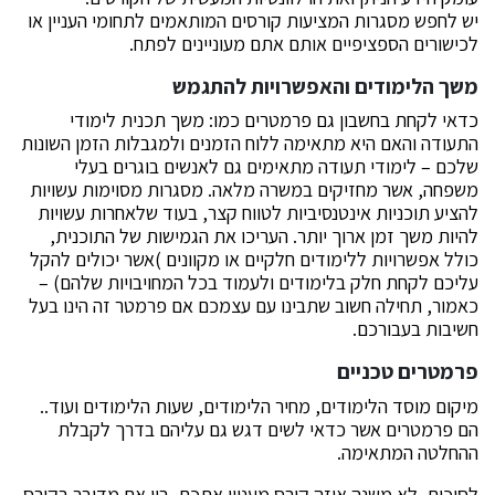
יש לחפש מסגרות המציעות קורסים המותאמים לתחומי העניין או
לכישורים הספציפיים אותם אתם מעוניינים לפתח.
משך הלימודים והאפשרויות להתגמש
כדאי לקחת בחשבון גם פרמטרים כמו: משך תכנית לימודי
התעודה והאם היא מתאימה ללוח הזמנים ולמגבלות הזמן השונות
שלכם – לימודי תעודה מתאימים גם לאנשים בוגרים בעלי
משפחה, אשר מחזיקים במשרה מלאה. מסגרות מסוימות עשויות
להציע תוכניות אינטנסיביות לטווח קצר, בעוד שלאחרות עשויות
להיות משך זמן ארוך יותר. העריכו את הגמישות של התוכנית,
כולל אפשרויות ללימודים חלקיים או מקוונים )אשר יכולים להקל
עליכם לקחת חלק בלימודים ולעמוד בכל המחויבויות שלהם) –
כאמור, תחילה חשוב שתבינו עם עצמכם אם פרמטר זה הינו בעל
חשיבות בעבורכם.
פרמטרים טכניים
מיקום מוסד הלימודים, מחיר הלימודים, שעות הלימודים ועוד..
הם פרמטרים אשר כדאי לשים דגש גם עליהם בדרך לקבלת
ההחלטה המתאימה.
לסיכום, לא משנה איזה קורס מעניין אתכם, בין אם מדובר בקורס