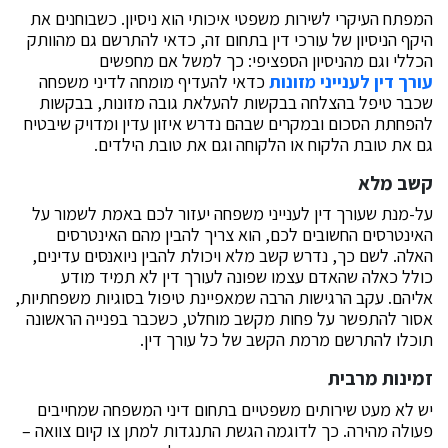
המפתח העיקרי לשירות משפטי איכותי הוא ניסיון. כשבוחנים את
היקף הניסיון של עורכי דין בתחום זה, כדאי להתרשם גם מהוותק
הכללי וגם מהניסיון הספציפי: כך למשל אם מחפשים
עורך דין לענייני מזונות
כדאי להעדיף מומחה לדיני משפחה
שכבר טיפל בהצלחה בבקשות להעלאת גובה מזונות, בבקשות
להפחתת הסכום ובמקרים שבהם נדרש איזון עדין ומדויק שיבטיח
גם את טובת הלקוח או הלקוחה וגם את טובת הילדים.
קשב מלא
על-מנת שעורך דין לענייני משפחה יעזור לכם באמת לשמור על
האינטרסים החשובים לכם, הוא צריך להבין מהם האינטרסים
האלה. לשם כך, נדרש קשב מלא ויכולת להבין ניואנסים עדינים,
כולל כאלה שהאדם עצמו שפונה לעורך דין לא תמיד מודע
אליהם. עקב הרגישות הרבה שמאפיינת טיפול בסוגיות משפחתיות,
אסור להתפשר על פחות מקשב מוחלט, כשכבר בפנייה הראשונה
תוכלו להתרשם מרמת הקשב של כל עורך דין.
זמינות מרבית
יש לא מעט שירותים משפטיים בתחום דיני המשפחה שמחייבים
פעולה מהירה. כך לדוגמה הגשת התנגדות למתן צו קיום צוואה –