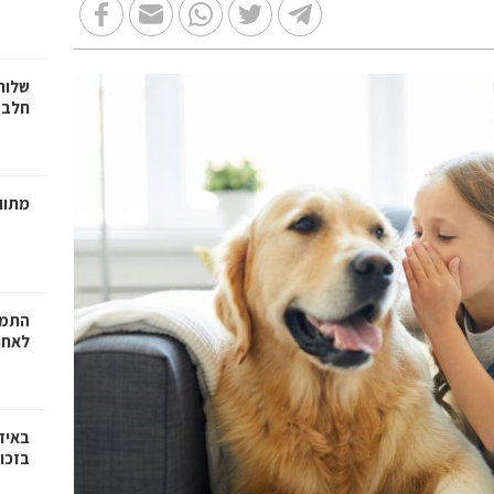
שלוח
חלב 
מתווכ
התמו
לאחר
באיז
בזכוי