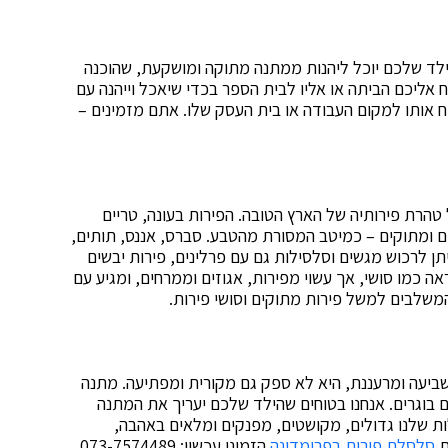
ילד שלכם יוכל ליהנות ממתנה מתוקה ומושקעת, שהוכנה
 אליכם הביתה או אליו לבית הספר בכדי שיאכל וייהנה עם
וח אותו למקום העבודה או בית העסק שלו. אתם מזמינים –
 טהרת פירותיה של הארץ הטובה. הפירות בעונה, טריים
ים ומתוקים – כמיטב המסורת מהטבע. סברס, אננס, תותים,
 ניתן לרכוש מגשים וסלסילות גם עם פרלינים, פירות יבשים
אה כמו סושי, אך עשוי מפירות, אגוזים וממרחים, ומגיע עם
משלבים למשל פירות מתוקים וסושי פירות.
ביעה ומרעננת, היא לא ספק גם מקורית ומפתיעה. מתנה
ם בוגרים. אנחנו בטוחים שהילד שלכם יעריך את המתנה
ות שלנו גדולים, מקושטים, מפנקים ומלאים באהבה,
ת
סלסלת פירות בפרימדונה
הזמינו עכשיו: 073-7574489