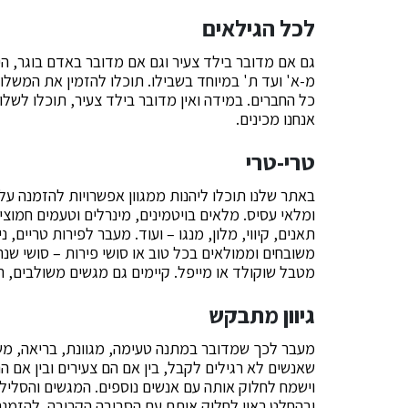
לכל הגילאים
גם אם מדובר בילד צעיר וגם אם מדובר באדם בוגר, ה
מ-א' ועד ת' במיוחד בשבילו. תוכלו להזמין את המשלוח
כל החברים. במידה ואין מדובר בילד צעיר, תוכלו לשל
אנחנו מכינים.
טרי-טרי
באתר שלנו תוכלו ליהנות ממגוון אפשרויות להזמנה על
ומלאי עסיס. מלאים בויטמינים, מינרלים וטעמים חמוצ
תאנים, קיווי, מלון, מנגו – ועוד. מעבר לפירות טריים,
משובחים וממולאים בכל טוב או סושי פירות – סושי שנר
מטבל שוקולד או מייפל. קיימים גם מגשים משולבים, ה
גיוון מתבקש
מעבר לכך שמדובר במתנה טעימה, מגוונת, בריאה, מש
שאנשים לא רגילים לקבל, בין אם הם צעירים ובין אם ה
וישמח לחלוק אותה עם אנשים נוספים. המגשים והסליל
ובהחלט ראוי לחלוק אותם עם הסביבה הקרובה. להזמנ