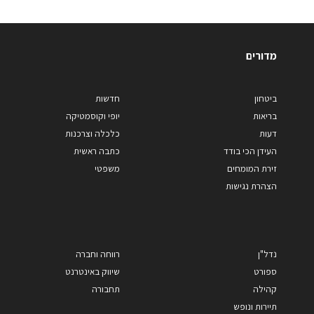
מדורים
ביטחון
חדשות
בריאות
יופי וקוסמטיקה
דעות
כלכלה וצרכנות
העידן הכי בודד
כתבה ראשית
זירת המומחים
משפטי
הצהרת נגישות
נדל"ן
רווחה וחברה
ספורט
שיווק באינטרנט
קהילה
תחבורה
תיירות ונופש