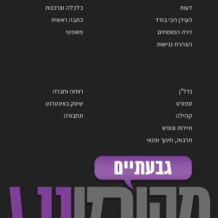
דעות
כלכלה וצרכנות
העידן הכי בודד
כתבה ראשית
זירת המומחים
משפטי
הצהרת נגישות
נדל"ן
רווחה וחברה
ספורט
שיווק באינטרנט
קהילה
תחבורה
תיירות ונופש
תרבות, חינוך ופנאי