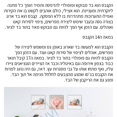
הקנבס הוא בד מבוקש ופופולרי להדפסה ותמיד הופך כל מתנה
ליוקרתית ומעניינת. הוא אצילי, כולם אוהבים לקשט בו את הקירות
ואפילו התערוכות מתהדרות בו ללא הפסקה. קנבס הוא בד ארוג
בצורה גסה ובעבר שימש ליצירת מפרשים, ציפוי לסירות קאנו
ואוהלים. עם הזמן אף הפך להיות גם מבוקש מאד בתור בד לציור.
במאה ה14 הקנבס
הקנבס הוא למעשה בד שארוג באופן גס ומשמש ליצירה של
מפרשים, אוהלים לציפוי של סירות קאנו ועוד. עם הזמן הפך
הקנבס להיות גם פופולרי בתור בד לציור. במאה ה17 קיבל תואר
כבוד בצפון אירופה וגם באיטליה וכבר אז הציירים הונציאנים ציירו
עליו, ואף מתחו אותו על גבי מסגרות עץ. דאז, גם היה נהוג למרוח
את הקנבס בג'סו שמנע מהצבעים לחלחל פנימה אל תוך הבד.
ומנע גם את הריקבון של הבד.