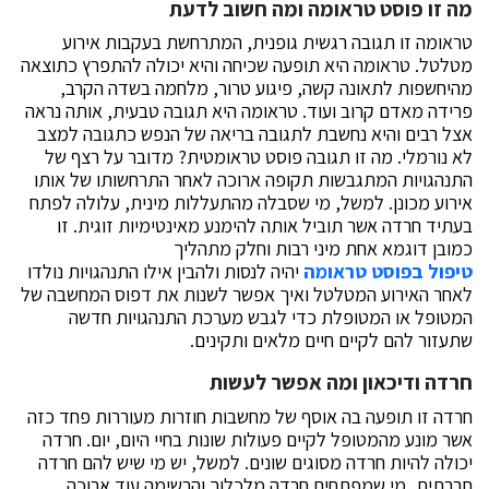
מה זו פוסט טראומה ומה חשוב לדעת
טראומה זו תגובה רגשית גופנית, המתרחשת בעקבות אירוע
מטלטל. טראומה היא תופעה שכיחה והיא יכולה להתפרץ כתוצאה
מהיחשפות לתאונה קשה, פיגוע טרור, מלחמה בשדה הקרב,
פרידה מאדם קרוב ועוד. טראומה היא תגובה טבעית, אותה נראה
אצל רבים והיא נחשבת לתגובה בריאה של הנפש כתגובה למצב
לא נורמלי. מה זו תגובה פוסט טראומטית? מדובר על רצף של
התנהגויות המתגבשות תקופה ארוכה לאחר התרחשותו של אותו
אירוע מכונן. למשל, מי שסבלה מהתעללות מינית, עלולה לפתח
בעתיד חרדה אשר תוביל אותה להימנע מאינטימיות זוגית. זו
כמובן דוגמא אחת מיני רבות וחלק מתהליך
טיפול בפוסט טראומה
יהיה לנסות ולהבין אילו התנהגויות נולדו
לאחר האירוע המטלטל ואיך אפשר לשנות את דפוס המחשבה של
המטופל או המטופלת כדי לגבש מערכת התנהגויות חדשה
שתעזור להם לקיים חיים מלאים ותקינים.
חרדה ודיכאון ומה אפשר לעשות
חרדה זו תופעה בה אוסף של מחשבות חוזרות מעוררות פחד כזה
אשר מונע מהמטופל לקיים פעולות שונות בחיי היום, יום. חרדה
יכולה להיות חרדה מסוגים שונים. למשל, יש מי שיש להם חרדה
חברתית, מי שמפתחים חרדה מלכלוך והרשימה עוד ארוכה.