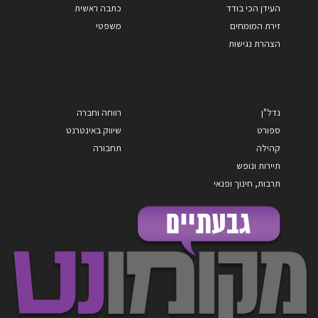
העידן הכי בודד
כתבה ראשית
זירת המומחים
משפטי
הצהרת נגישות
נדל"ן
רווחה וחברה
ספורט
שיווק באינטרנט
קהילה
תחבורה
תיירות ונופש
תרבות, חינוך ופנאי