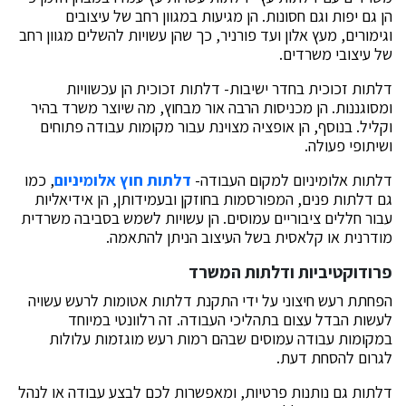
הן גם יפות וגם חסונות. הן מגיעות במגוון רחב של עיצובים
וגימורים, מעץ אלון ועד פורניר, כך שהן עשויות להשלים מגוון רחב
של עיצובי משרדים.
דלתות זכוכית בחדר ישיבות- דלתות זכוכית הן עכשוויות
ומסוגננות. הן מכניסות הרבה אור מבחוץ, מה שיוצר משרד בהיר
וקליל. בנוסף, הן אופציה מצוינת עבור מקומות עבודה פתוחים
ושיתופי פעולה.
דלתות אלומיניום למקום העבודה-
דלתות חוץ אלומיניום
, כמו
גם דלתות פנים, המפורסמות בחוזקן ובעמידותן, הן אידיאליות
עבור חללים ציבוריים עמוסים. הן עשויות לשמש בסביבה משרדית
מודרנית או קלאסית בשל העיצוב הניתן להתאמה.
פרודוקטיביות ודלתות המשרד
הפחתת רעש חיצוני על ידי התקנת דלתות אטומות לרעש עשויה
לעשות הבדל עצום בתהליכי העבודה. זה רלוונטי במיוחד
במקומות עבודה עמוסים שבהם רמות רעש מוגזמות עלולות
לגרום להסחת דעת.
דלתות גם נותנות פרטיות, ומאפשרות לכם לבצע עבודה או לנהל