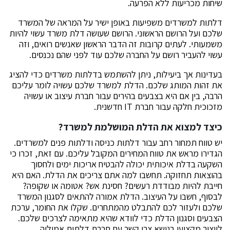
שיחות מכריעות ללא הפרעה.
דלתות למשרדים משפיעות באופן ישיר על המראה של המשרד
שלכם ועל הרושם הראשוני. הרושם שעושה דלת משרד עשוי להיות
משמעותי. לעתים קרובות זה הדבר הראשון שאנשים רואים, וזה
עשוי להעביר רושם על החברה שלכם עוד לפני שהם נכנסים.
בעדינות אך ביעילות, ניתן להשתמש בדלתות משרדים כדי להציג
את זהות המותג שלכם. הדלת למשרד שלכם עשויה לומר עליכם
הרבה, בין אם היא בצבעים בהירים עבור חברת עיצוב או עשויה
מזכוכית חלקה עבור חברת IT חדשנית.
כיצד למצוא את הדלת המושלמת למשרד?
יש טווח תמחור רחב עבור דלתות כניסה ודלתות פנים למשרדים.
הגדירו מראש את טווח המחירים המקובל עליכם. עם זאת, זכרו כי
השקעה בדלת איכותית יכולה להבטיח אריכות ימים ולחסוך
בהוצאות תחזוקה. תחשבו למה אתם צריכים את הדלת. האם היא
חייבת להיות מבודדת רעשים? חסינת אש? אטומה או שקופה?
לבסוף, חשבו על העיצוב. הדלת אמורה להתאים לסגנון המשרד
שלכם ולעזור לכם להתבלט מהמתחרים. שקלו את החומר, ערכת
הצבעים וסגנון הדלת כדי לוודא שהיא מתאימה לצרכים שלכם.
לייצור מקצועי בנושא צרו קשר עם חברת דלתות אמיליה.