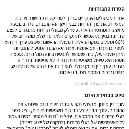
הסרת התנגדויות
אחד המכשולים העיקריים בדרך לפרויקט התחדשות עירונית
שמשדרג את ערך הדירות בבניין ישן הוא סרבנות, שלרוב נובעת
מחששות ומחוסר וודאות. כשחלק מבעלי הדירות מתנגדים לעצם
שדרוג הבניין, אי אפשר להתקדם הלאה עד שלא מושג רוב של
66% ומעלה. במקרים אלה, הפעולה הראשונה שיבצע עורך דין היא
לטפל בהתנגדויות: אופציה אחת היא הבנת המניע להתנגדות
ומתן מענה יעיל, כזה שאפשר להבטיח בחוזה מול היזם. אופציה
נוספת היא טיפול משפטי בהתנגדויות לא ענייניות. בדרך זו
בעזרת עורך דין מיומן יכולה להפוך גם את הנכס שלכם לחדש,
בטוח (בזכות הוספת ממ"ד) ואיכותי.
Credit https://lbnco.co.il/
סיוע בבחירת היזם
עורך דין מיומן ומקצועי מסייע גם בבחירת היזם שיממש את
התוכנית. עורך הדין יבצע בדיקות משפטיות חיוניות, ויציג בפני
בעלי הדירות את הממצאים, ינהל מו"מ מול מספר יזמים וישמור
על האינטרסים של בעלי הדירות (במקרה של ייצוג דיירים).
במקרים רבים, אפשר ואף מומלץ לערוך "מכרז יזמים" המאפשר