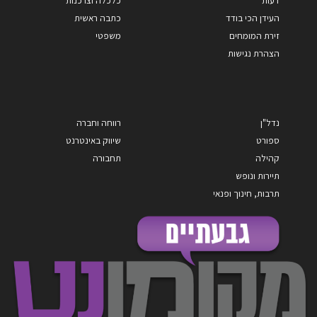
דעות
כלכלה וצרכנות
העידן הכי בודד
כתבה ראשית
זירת המומחים
משפטי
הצהרת נגישות
נדל"ן
רווחה וחברה
ספורט
שיווק באינטרנט
קהילה
תחבורה
תיירות ונופש
תרבות, חינוך ופנאי