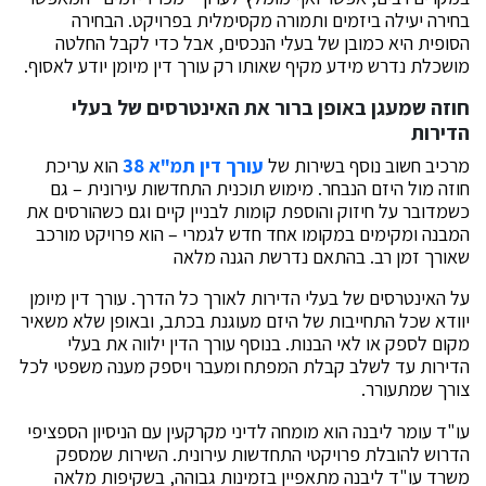
בחירה יעילה ביזמים ותמורה מקסימלית בפרויקט. הבחירה
הסופית היא כמובן של בעלי הנכסים, אבל כדי לקבל החלטה
מושכלת נדרש מידע מקיף שאותו רק עורך דין מיומן יודע לאסוף.
חוזה שמעגן באופן ברור את האינטרסים של בעלי
הדירות
מרכיב חשוב נוסף בשירות של
עורך דין תמ"א 38
הוא עריכת
חוזה מול היזם הנבחר. מימוש תוכנית התחדשות עירונית – גם
כשמדובר על חיזוק והוספת קומות לבניין קיים וגם כשהורסים את
המבנה ומקימים במקומו אחד חדש לגמרי – הוא פרויקט מורכב
שאורך זמן רב. בהתאם נדרשת הגנה מלאה
על האינטרסים של בעלי הדירות לאורך כל הדרך. עורך דין מיומן
יוודא שכל התחייבות של היזם מעוגנת בכתב, ובאופן שלא משאיר
מקום לספק או לאי הבנות. בנוסף עורך הדין ילווה את בעלי
הדירות עד לשלב קבלת המפתח ומעבר ויספק מענה משפטי לכל
צורך שמתעורר.
עו"ד עומר ליבנה הוא מומחה לדיני מקרקעין עם הניסיון הספציפי
הדרוש להובלת פרויקטי התחדשות עירונית. השירות שמספק
משרד עו"ד ליבנה מתאפיין בזמינות גבוהה, בשקיפות מלאה