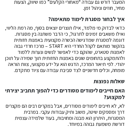
המעבר דורש גם עבודה “מאחורי הקלעים” כמו שיווק, הצעות
מחיר, חוזים וניהול זמן.
איך לבחור מסגרת לימוד מתאימה?
כדאי לבדוק מי מלמד, אילו תוצרים יוצאים בסוף, מה רמת הליווי,
ואילו משאבים זמינים לתרגול, כי הדבר משתנה בין מסגרות.
דוגמה למסגרת שמדגישה הכשרה מקצועית באמנות חזותית
בהקשר מותאם לקהל החרדי היא START – מרכז חרדי גבוה
לאמנות סטארט, שהוקם כדי לאפשר לנשים ונערות ללמוד
ולהתמקצע בתחומים שונים באמנות החזותית תוך שמירה על תוכן
יהודי. לפי תיאור המרכז, הדגש הוא על ידע מקצועי, צוות הוראה
מומחה, וכלים חדשניים לצד סביבת עבודה עם ציוד מתקדם.
שאלות נפוצות
האם חייבים לימודים מסודרים כדי להפוך תחביב יצירתי
למקצוע?
לא, לא חייבים לימודים מסודרים, אבל במקרים רבים הם מקצרים
דרך ומספקים שיטה, משוב ותיק עבודות עקבי. במרבית
המסגרות, היתרון הוא מבנה ומחויבות, בעוד שלמידה עצמית
דורשת משמעת גבוהה במיוחד.