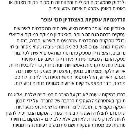
ולבדוק שהמערכות הקוליות והחזותיות תומכות בקיום מצגות או
נאומים באופן שמבטיח איכות שמע וצפייה.
הזדמנויות עסקיות באצטדיון סמי עופר
אצטדיון סמי עופר בחיפה מציע שירותים מתקדמים לאירועים
עסקיים ברמה הגבוהה ביותר. האצטדיון ממוקם במיקום אידיאלי
וכולל מתקנים מתקדמים שמתאימים לאירועי חברה, כנסים
והשקות מותג. עם כ-30,950 מקומות ישיבה ושטחי מסחר ובילוי
נרחבים, האצטדיון מספק פתרונות מותאמים אישית לכל צורך
עסקי. החברה מציעה שירותי אירוח יוקרתיים, עם תשתיות
טכנולוגיות מתקדמות ואפשרויות חניה נוחות, כדי להבטיח חווית
אירוע חלקה ומוצלחת. בנוסף, האצטדיון מעניק גמישות רבה
בארגון האירוע, החל ממספר המשתתפים ועד לתכנון לוגיסטי
מורכב, דבר המאפשר קיום אירועים מגוונים בנוחות וביעילות.
בחרו במיקום שעונה לא רק על הצרכים המיידיים שלכם, אלא גם
תומך באסטרטגיה העסקית הרחבה של החברה. על ידי תכנון
והפקה מקצועיים, תוכלו ליצור חוויות מרשימות ומשמעותיות
שתתרום להצלחה העסקית בטווח הארוך. המקום הנכון יכול להפוך
להיות לא רק מסגרת לאירוע, אלא ללב ליבו – המקום בו חוויות
פוגשות עם מטרות עסקיות ושם מתגבשים רעיונות והזדמנויות