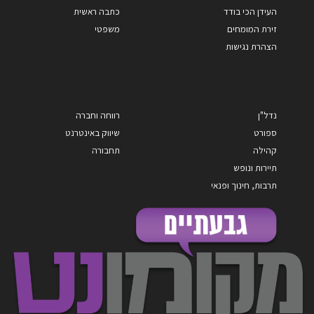
העידן הכי בודד
כתבה ראשית
זירת המומחים
משפטי
הצהרת נגישות
נדל"ן
רווחה וחברה
ספורט
שיווק באינטרנט
קהילה
תחבורה
תיירות ונופש
תרבות, חינוך ופנאי