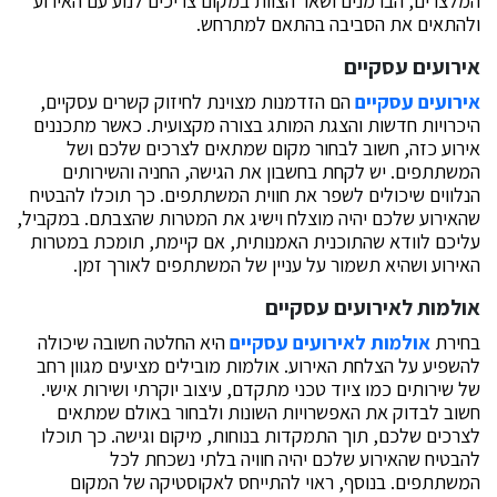
המלצרים, הברמנים ושאר הצוות במקום צריכים לנוע עם האירוע
ולהתאים את הסביבה בהתאם למתרחש.
אירועים עסקיים
אירועים עסקיים
הם הזדמנות מצוינת לחיזוק קשרים עסקיים,
היכרויות חדשות והצגת המותג בצורה מקצועית. כאשר מתכננים
אירוע כזה, חשוב לבחור מקום שמתאים לצרכים שלכם ושל
המשתתפים. יש לקחת בחשבון את הגישה, החניה והשירותים
הנלווים שיכולים לשפר את חווית המשתתפים. כך תוכלו להבטיח
שהאירוע שלכם יהיה מוצלח וישיג את המטרות שהצבתם. במקביל,
עליכם לוודא שהתוכנית האמנותית, אם קיימת, תומכת במטרות
האירוע ושהיא תשמור על עניין של המשתתפים לאורך זמן.
אולמות לאירועים עסקיים
בחירת
אולמות לאירועים עסקיים
היא החלטה חשובה שיכולה
להשפיע על הצלחת האירוע. אולמות מובילים מציעים מגוון רחב
של שירותים כמו ציוד טכני מתקדם, עיצוב יוקרתי ושירות אישי.
חשוב לבדוק את האפשרויות השונות ולבחור באולם שמתאים
לצרכים שלכם, תוך התמקדות בנוחות, מיקום וגישה. כך תוכלו
להבטיח שהאירוע שלכם יהיה חוויה בלתי נשכחת לכל
המשתתפים. בנוסף, ראוי להתייחס לאקוסטיקה של המקום