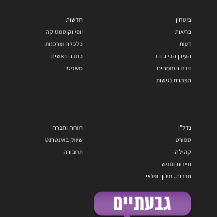
ביטחון
חדשות
בריאות
יופי וקוסמטיקה
דעות
כלכלה וצרכנות
העידן הכי בודד
כתבה ראשית
זירת המומחים
משפטי
הצהרת נגישות
נדל"ן
רווחה וחברה
ספורט
שיווק באינטרנט
קהילה
תחבורה
תיירות ונופש
תרבות, חינוך ופנאי