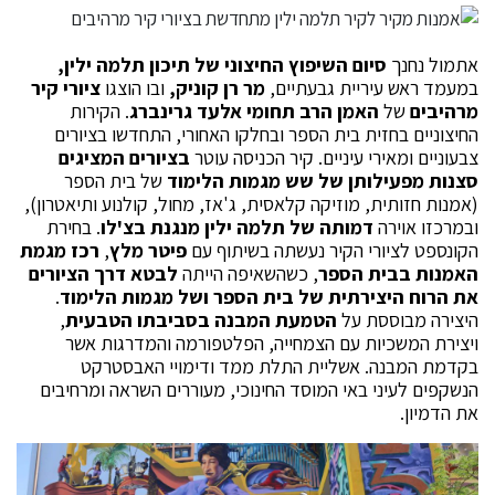
אתמול נחנך
סיום השיפוץ החיצוני של תיכון תלמה ילין,
במעמד ראש עיריית גבעתיים,
מר רן קוניק,
ובו הוצגו
ציורי קיר
מרהיבים
של
האמן הרב תחומי
אלעד גרינברג
. הקירות
החיצוניים בחזית בית הספר ובחלקו האחורי, התחדשו בציורים
צבעוניים ומאירי עיניים. קיר הכניסה עוטר
בציורים המציגים
סצנות מפעילותן של שש מגמות הלימוד
של בית הספר
(אמנות חזותית, מוזיקה קלאסית, ג'אז, מחול, קולנוע ותיאטרון),
ובמרכזו אוירה
דמותה של תלמה ילין מנגנת בצ'לו
. בחירת
הקונספט לציורי הקיר נעשתה בשיתוף עם
פיטר מלץ
,
רכז מגמת
האמנות בבית הספר
, כשהשאיפה הייתה
לבטא דרך הציורים
את הרוח היצירתית של בית הספר ושל מגמות הלימוד
.
היצירה מבוססת על
הטמעת המבנה בסביבתו הטבעית
,
ויצירת המשכיות עם הצמחייה, הפלטפורמה והמדרגות אשר
בקדמת המבנה. אשליית התלת ממד ודימויי האבסטרקט
הנשקפים לעיני באי המוסד החינוכי, מעוררים השראה ומרחיבים
את הדמיון.