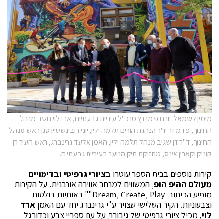
מימין לשמאל: יורם פומרנץ מנכ"ל עיריית גבעתיים, אבי לוי חשב מנהל
החינוך, פז מוזר יו"ר הנהגת הורים תלמה ילין, יוני רובינשטיין סגן ראש מנהל
החינוך, ד"ר דן שגיב מנהל תלמה ילין, האמן אלעד גרינברג, ראש העיר רן
קוניק וקארין אינס, מחזיקת תיק הנוער בעיריית גבעתיים.
קירות נוספים בבית הספר עוטרו
בציורי גרפיטי ובדימויים
מעולם ההיפ הופ
, המשווים למרחב אווירה אורבנית. על הקירות
מופיע הכיתוב Dream, Create, Play"" באותיות בולטות
וצבעוניות. הקיר השלישי שצויר ע"י גרינברג יחד עם האמן
ארד
לוי
, מכיל ציורי גרפיטי של גיבורת על עם ספריי צבע וכדורגל