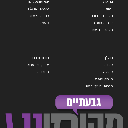
בריאות
יופי וקוסמטיקה
דעות
כלכלה וצרכנות
העידן הכי בודד
כתבה ראשית
זירת המומחים
משפטי
הצהרת נגישות
נדל"ן
רווחה וחברה
ספורט
שיווק באינטרנט
קהילה
תחבורה
תיירות ונופש
תרבות, חינוך ופנאי