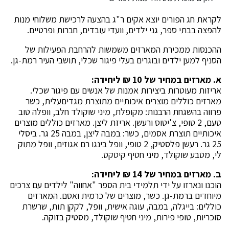
לקראת חג הפורים יוצא אקים ר"ג בהצעה לרכישת משלוחי מנות
להפצה בבתי ספר, גני ילדים, וועדי עובדים, חברות ופרטיים.
ההכנסות ממכירת המארזים משמשות להרחבת הפעילות של
הסניף למען ילדים ובוגרים בעלי פיגור שכלי, תושבי העיר רמת-גן.
א. מארזים במחיר של 10 ₪ ליחידה:
אריזות מעוטרות ביצירות אמנות של אנשים עם פיגור שכלי.
מארזים כוללים מוצרים איכותיים מתוצרת מגדיםעלית, כשר
פרווה בהשגחת הרבנות: מקופלת, מיני שוקולד חלב, וופלה טוב
טעם, 2 טופי, צ'יטוס ורעשן. אריזת ליצן. מארזים כוללים מוצרים
איכותיים תוצרת אסמים, כשר: במבה ליצן, במבה 25 גר. ביסלי
25 גר. רעשן פלסטיק, 2 טופי, וופל בינגו רם אגוזים, וופל מתוק
לי, מטבע שוקולד, מיני חטיף קיטקט.
ב. מארזים במחיר של 14 ₪ ליחידה:
הוכנו ונארזו על ידי תלמידי בית הספר "אחווה" לילדים עם צרכים
מיוחדים ברמת-גן. כשר, מוצרים של כרמית ואסם. המארזים
כוללים: בייגלה, במבה, עוגה אישית, וופל, לקקן תות, שרשרת
סוכריות, טופי פירות, מיני חטיף שוקולד, מסטיק בזוקה.