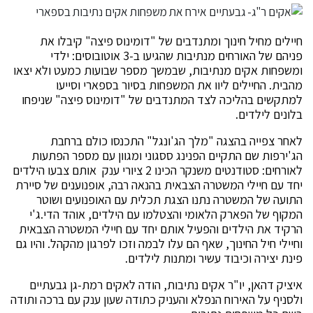
חיילים מחיל חינוך ומתנדבים של "דומינוס פיצה" קיבלו את
פניהם של האורחים מנתיבות שהגיעו ב-3 אוטובוסים: ילדי
ומשפחות אקים מנתיבות, שבמשך מספר שבועות כמעט ולא יצאו
מהבית. החיילים ליוו את המשפחות בסיור בספארי וסייעו
למתקשים בהליכה לצד המתנדבים של "דומינוס פיצה" שניפחו
בלונים לילדים.
לאחר צפייה בהצגה "מלך הג'ונגל" התכנסו כולם ברחבת
הג'ירפות שם התקיים הפנינג ססגוני ומגוון עם מספר הפתעות
לאורחים: סטודנטים משנקר הכינו 2 ציורי ענק אותם צבעו הילדים
יחד עם חיילי המשטרה הצבאית בהנאה רבה, אופנוענים של סיירת
התועה של המשטרה נתנו הצגת תכלית עם האופנועים ושוטר
המקוף של הפארק הלאומי והצטלמו עם הילדים, אוהד הדי.ג'י
הרקיד את הילדים והפעיל אותם יחד עם חיילי המשטרה הצבאית
וחיילי חיל החינוך, שאף הם עלו לבמה וזכו לפרגון מהקהל. והיו גם
פינת יצירה וכיבוד עשיר ומתנות לילדים.
איציק דהאן, יו"ר אקים נתיבות, הודה לאקים רמת-גן גבעתיים
ולסניף על האירוח הנפלא והעניק כתודה שעון ענק עם ברכה ותודה