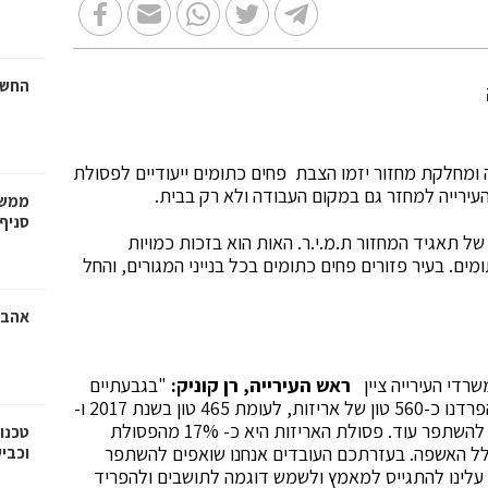
החשמ
ומחלקת מחזור יזמו הצבת פחים כתומים ייעודיים לפסולת
העירייה למחזר גם במקום העבודה ולא רק בבית.
סניף
ת" של תאגיד המחזור ת.מ.י.ר. האות הוא בזכות כמויות
ים. בעיר פזורים פחים כתומים בכל בנייני המגורים, והחל
אהבה
רדי העירייה ציין
ראש העירייה, רן קוניק:
"בגבעתיים
מפרידים אריזות כבר למעלה מ-5 שנים. בשנת 2019 הפרדנו כ-560 טון של אריזות, לעומת 465 טון בשנת 2017 ו-
312 טון בשנת 2015. אנחנו משתפרים כל הזמן, ורוצים להשתפר עוד. פסולת האריזות היא כ- 17% מהפסולת
טכנול
זרים רק כ- 2% של אריזות מכלל האשפה. בעזרתכם העובדים אנחנו שואפים להשתפר
וכבי
ה עלינו להתגייס למאמץ ולשמש דוגמה לתושבים ולהפריד