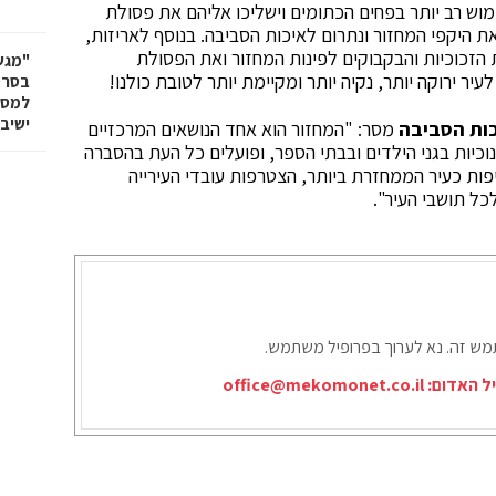
מוש רב יותר בפחים הכתומים וישליכו אליהם את פסולת
 את היקפי המחזור ונתרום לאיכות הסביבה. בנוסף לאריזות,
ת הזכוכיות והבקבוקים לפינות המחזור ואת הפסולת
"מגש
יר ירוקה יותר, נקיה יותר ומקיימת יותר לטובת כולנו!
בסרטו
למסי
ישיב
כות הסביבה
מסר: "המחזור הוא אחד הנושאים המרכזיים
וכיות בגני הילדים ובבתי הספר, ופועלים כל העת בהסברה
ות כעיר הממחזרת ביותר, הצטרפות עובדי העירייה
ל תושבי העיר".
תמש זה. נא לערוך בפרופיל משתמש.
יל האדום:
office@mekomonet.co.il