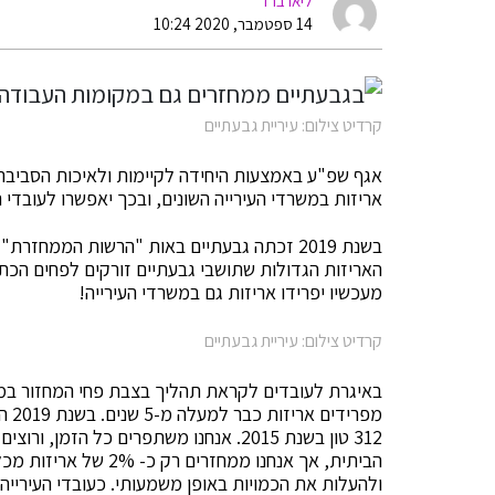
ליאו ברד
14 ספטמבר, 2020 10:24
קרדיט צילום: עיריית גבעתיים
אגף שפ"ע באמצעות היחידה לקיימות ולאיכות הסביבה 
אריזות במשרדי העירייה השונים, ובכך יאפשרו לעובדי 
בשנת 2019 זכתה גבעתיים באות "הרשות הממחזר
האריזות הגדולות שתושבי גבעתיים זורקים לפחים הכתומ
מעכשיו יפרידו אריזות גם במשרדי העירייה!
קרדיט צילום: עיריית גבעתיים
באיגרת לעובדים לקראת תהליך בצבת פחי המחזור במש
הביתית, אך אנחנו ממח
ולהעלות את הכמויות באופן משמעותי. כעובדי העיריי