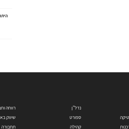
היתרו
נדל"ן
רווחה וח
טיקה
ספורט
שיווק בא
כנות
קהילה
תחבורה