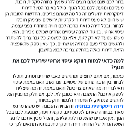
ברור לכם שגם אתם רוצים להרגיש איך בחורה סקסית רוכנת
מעליכם ונוגעת לכם בכל הגוף, כולל באיבר המין? דירות
דיסקרטיות ירושלים זה כל מה שאתם צריכים. החדשות הטובות הן
שיש היום לא מעט דירות דיסקרטיות ירושלים שביניהן תוכלו
לבחור, ובכל דירה כזאת מחכה לכם חוויה מיוחדת בפני עצמה.
עיסוי ארוטי, בניגוד להרבה עיסויים אחרים שכולנו מכירים, הוא
משהו שנועד לא רק לגוף, אלא גם לנשמה. כל גבר צריך להשתרר
ולהגשים מידי פעם פנטזיה או שתיים, כך שאין ספק שהאופציה
הזאת דירות כאלה בהחלט צריכה לבוא בחשבון.
למה כדאי לנסות דווקא עיסוי ארוטי שירעיד לכם את
הגוף?
כאמור, אם אתם לחוצים ומרגישים כאבי שרירים ומתח, תוכלו
לבחור בין הרבה סוגים של עיסויים. עם זאת, האם באמת עיסוי
תאילנדי זה מה שאתם צריכים? והאם באמת זה מה שיצליח
לספק אתכם? התשובה היא כמובן לא. לכן, אם חלק מהעניין הוא
להגשים פנטזיה, להשתחרר ולגמור חזק במיוחד,
דירה דיסקרטית בנתניה
זו הבחירה הנכונה. יש משהו מרגש
מאוד בבחורה שאתם לא מכירים, סקסית ויפה, שנוגעת לכם בכל
הגוף. אין איברים שהיא מדלגת עליהם, והכול מכין אתכם לרגע
השיא הגדול של החוויה. דירה דיסקרטית בנתניה תתאים לכך כי