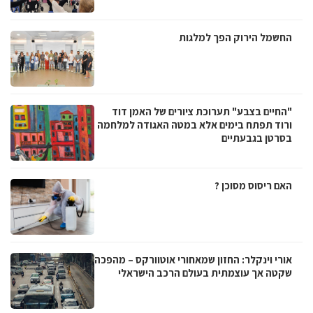
החשמל הירוק הפך למלגות
"החיים בצבע" תערוכת ציורים של האמן דוד
ורוד תפתח בימים אלא במטה האגודה למלחמה
בסרטן בגבעתיים
האם ריסוס מסוכן ?
אורי וינקלר: החזון שמאחורי אוטוורקס – מהפכה
שקטה אך עוצמתית בעולם הרכב הישראלי