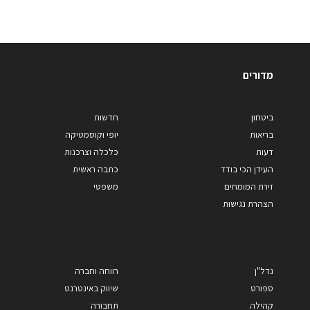
מדורים
ביטחון
חדשות
בריאות
יופי וקוסמטיקה
דעות
כלכלה וצרכנות
העידן הכי בודד
כתבה ראשית
זירת המומחים
משפטי
הצהרת נגישות
נדל"ן
רווחה וחברה
ספורט
שיווק באינטרנט
קהילה
תחבורה