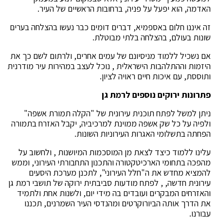
האדמה, הוא יפעל על פניה, ברחובות הראשיים של העיר.
זה איננו חלום באספמיא, דברים דומים כבר נעשו בהצלחה בערים
שונות בעולם, בהצלחה בלתי מבוטלת.
אם נשכיל ללמוד מניסיונם של עמים אחרים, ולרתום לשם כך את
היזמות וההתלהבות הישראלית , נוכל לעצב במהירות עיר מודרנית
ותוססת, עם איכות חיים ראויה לציון.
פתרונות ירוקים נוספים לרמת גן
ניתן למשל לפתח תוכנית עירונית של "הקלה תמורת אשפה"
ולפיה על כל שק אשפה ממוינת למרכיביה, יקבל האזרח בתמורה
הפחתה בתשלומי האגרות העירוניות השונות.
עלינו ללמוד כיצד לצאת מן המוסכמות המיושנות , ולחשוב על
מהפכה בתחומי הארכיטקטורה והתכנון התחבורתי העירוני, וממש
להמציא מחדש את ה"חלל העירוני", לתכנן מערכת היסעים
עירונית חדשה, , לפתח מודעות סביבתית ירוקה של תושבי רמת גן
והאזרחים המבקרים ועובדים בה מידי יום, ולשנות אחת ולתמיד
את הדרך אותה הביורוקרטים ומהנדסי העיר השמרנים, תכננו
עבורנו.