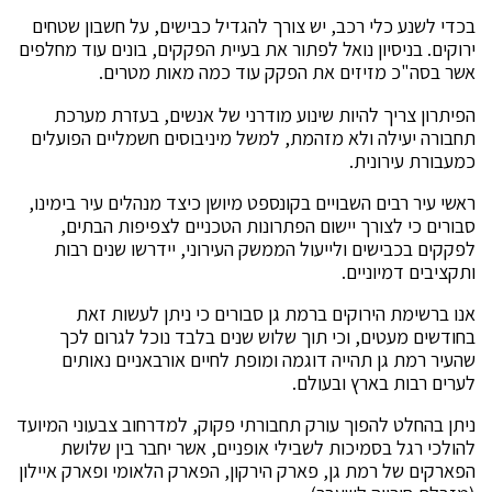
בכדי לשנע כלי רכב, יש צורך להגדיל כבישים, על חשבון שטחים
ירוקים. בניסיון נואל לפתור את בעיית הפקקים, בונים עוד מחלפים
אשר בסה"כ מזיזים את הפקק עוד כמה מאות מטרים.
הפיתרון צריך להיות שינוע מודרני של אנשים, בעזרת מערכת
תחבורה יעילה ולא מזהמת, למשל מיניבוסים חשמליים הפועלים
כמעבורת עירונית.
ראשי עיר רבים השבויים בקונספט מיושן כיצד מנהלים עיר בימינו,
סבורים כי לצורך יישום הפתרונות הטכניים לצפיפות הבתים,
לפקקים בכבישים ולייעול הממשק העירוני, יידרשו שנים רבות
ותקציבים דמיוניים.
אנו ברשימת הירוקים ברמת גן סבורים כי ניתן לעשות זאת
בחודשים מעטים, וכי תוך שלוש שנים בלבד נוכל לגרום לכך
שהעיר רמת גן תהייה דוגמה ומופת לחיים אורבאניים נאותים
לערים רבות בארץ ובעולם.
ניתן בהחלט להפוך עורק תחבורתי פקוק, למדרחוב צבעוני המיועד
להולכי רגל בסמיכות לשבילי אופניים, אשר יחבר בין שלושת
הפארקים של רמת גן, פארק הירקון, הפארק הלאומי ופארק איילון