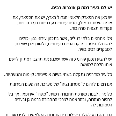
יש לנו בעיר רמת גן אוצרות רבים.
יש כאן את הפארק הלאומי הגדול בארץ, יש את הספארי, את
אוניברסיטת בר אילן, וגנים עירוניים עם פינות חמד חבויות,
ונקודות תצפית מרהיבות.
אלו מתחמים בלתי רגילים, אשר בתכנון עירוני נבון יכולים
להשתלב היטב במרקם החיים העירוניים, ולהוות אבן שואבת
למבקרים רבים בעיר.
יש להציע תכנון עירוני כזה אשר ישכנע את תושבי רמת גן ליישם
אותו הלכה למעשה.
כל עיר מודרנית נתקלת בשתי בעיות אופייניות: קיימות ותנועתיות.
אנו רוצים לגרום ל"מטרוניזציה" של מערכת ההיסעים העירונית.
כלומר , לבנות מערכת תחבורה דמוית "מטרו" אירופאי, אך בלי
לחפור מנהרות, ובהתאמה לצרכי התחבורה ברמת גן ובערים
הסמוכות לה.
החוכמה היא לשלב ביעילות בין התחבורה הקלאסית, לבין מערכת