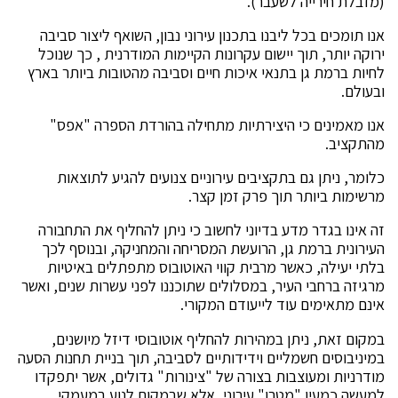
(מזבלת חירייה לשעבר).
אנו תומכים בכל ליבנו בתכנון עירוני נבון, השואף ליצור סביבה
ירוקה יותר, תוך יישום עקרונות הקיימות המודרנית , כך שנוכל
לחיות ברמת גן בתנאי איכות חיים וסביבה מהטובות ביותר בארץ
ובעולם.
אנו מאמינים כי היצירתיות מתחילה בהורדת הספרה "אפס"
מהתקציב.
כלומר, ניתן גם בתקציבים עירוניים צנועים להגיע לתוצאות
מרשימות ביותר תוך פרק זמן קצר.
זה אינו בגדר מדע בדיוני לחשוב כי ניתן להחליף את התחבורה
העירונית ברמת גן, הרועשת המסריחה והמחניקה, ובנוסף לכך
בלתי יעילה, כאשר מרבית קווי האוטובוס מתפתלים באיטיות
מרגיזה ברחבי העיר, במסלולים שתוכננו לפני עשרות שנים, ואשר
אינם מתאימים עוד לייעודם המקורי.
במקום זאת, ניתן במהירות להחליף אוטובוסי דיזל מיושנים,
במיניבוסים חשמליים וידידותיים לסביבה, תוך בניית תחנות הסעה
מודרניות ומעוצבות בצורה של "צינורות" גדולים, אשר יתפקדו
למעשה כמעין "מטרו" עירוני, אלא שבמקום לנוע במעמקי