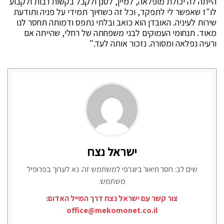
הייתה לה יכולת מופלאה, למיין, לסנן ולקבל בקשות רבות ולקבוע
לו"ז שאפשר לי לתפקד, וכל זה כשחיוך תמידי על פניה ותודעת
שירות לעיניה. האובדן הוא כואב ובלתי נתפס ודמותה תחסר לנו
מאוד. תנחומי העמוקים לבני משפחתה של רחלי, שהייתה אם
ורעיה נפלאה ומסורה. נזכור אותה לעד."
ישראל נצח
שים לב: חסר תיאור ביוגרפי למשתמש זה. נא לערוך בפרופיל
משתמש.
צור קשר עם ישראל נצח דרך המייל האדום:
office@mekomonet.co.il