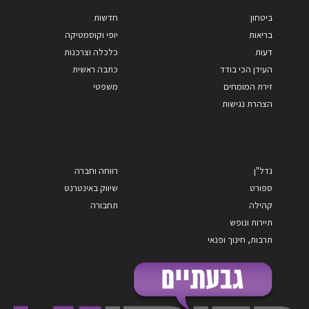
ביטחון
חדשות
בריאות
יופי וקוסמטיקה
דעות
כלכלה וצרכנות
העידן הכי בודד
כתבה ראשית
זירת המומחים
משפטי
הצהרת נגישות
נדל"ן
רווחה וחברה
ספורט
שיווק באינטרנט
קהילה
תחבורה
תיירות ונופש
תרבות, חינוך ופנאי