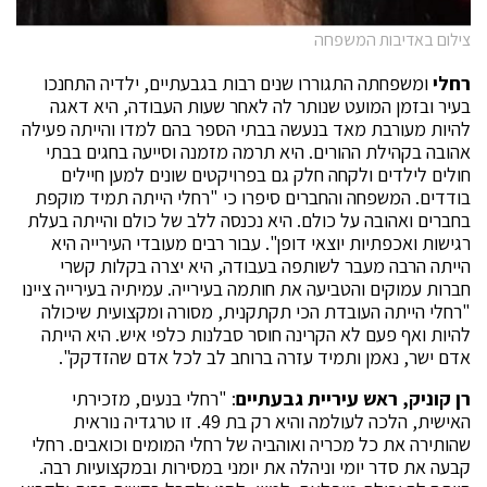
צילום באדיבות המשפחה
רחלי
ומשפחתה התגוררו שנים רבות בגבעתיים, ילדיה התחנכו
בעיר ובזמן המועט שנותר לה לאחר שעות העבודה, היא דאגה
להיות מעורבת מאד בנעשה בבתי הספר בהם למדו והייתה פעילה
אהובה בקהילת ההורים. היא תרמה מזמנה וסייעה בחגים בבתי
חולים לילדים ולקחה חלק גם בפרויקטים שונים למען חיילים
בודדים. המשפחה והחברים סיפרו כי "רחלי הייתה תמיד מוקפת
בחברים ואהובה על כולם. היא נכנסה ללב של כולם והייתה בעלת
רגישות ואכפתיות יוצאי דופן". עבור רבים מעובדי העירייה היא
הייתה הרבה מעבר לשותפה בעבודה, היא יצרה בקלות קשרי
חברות עמוקים והטביעה את חותמה בעירייה. עמיתיה בעירייה ציינו
"רחלי הייתה העובדת הכי תקתקנית, מסורה ומקצועית שיכולה
להיות ואף פעם לא הקרינה חוסר סבלנות כלפי איש. היא הייתה
אדם ישר, נאמן ותמיד עזרה ברוחב לב לכל אדם שהזדקק".
רן קוניק, ראש עיריית גבעתיים
: "רחלי בנעים, מזכירתי
האישית, הלכה לעולמה והיא רק בת 49. זו טרגדיה נוראית
שהותירה את כל מכריה ואוהביה של רחלי המומים וכואבים. רחלי
קבעה את סדר יומי וניהלה את יומני במסירות ובמקצועיות רבה.