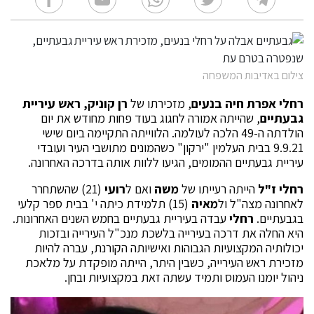
צילום באדיבות המשפחה
רחלי אפרת חיה בנעים
, מזכירתו של
רן קוניק, ראש עיריית
גבעתיים
, שהייתה אמורה לחגוג בעוד פחות מחודש את יום
הולדתה ה-49 הלכה לעולמה. הלווייתה התקיימה ביום שישי
9.9.21 בבית העלמין "ירקון" כשהמונים מתושבי העיר ועובדי
עיריית גבעתיים ההמומים, הגיעו ללוות אותה בדרכה האחרונה.
רחלי ז"ל
הייתה רעייתו של
משה
ואם ל
רועי
(21) שהשתחרר
לאחרונה מצה"ל ול
מאיה
(15) תלמידת כיתה י' בבית ספר קלעי
בגבעתיים.
רחלי
עבדה בעיריית גבעתיים בחמש השנים האחרונות.
היא החלה את דרכה בעירייה בלשכת מנכ"ל העירייה ובזכות
יכולותיה המקצועיות הגבוהות ואישיותה הקורנת, עברה להיות
מזכירת ראש העירייה, כשבין היתר, הייתה מופקדת על מלאכת
ניהול יומנו העמוס ותמיד עשתה זאת במקצועיות ובחן.