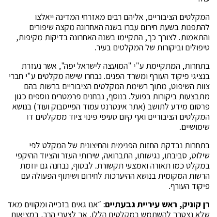
המקלטים הציבוריים, אליהם רבים מאזרחי המדינה ייאלצו
להתפנות בשעת חירום עברו בשנה האחרונה מקצה שיפורים
והתאמות. לצורך כך, התקיימו בשנה האחרונה בדיקות מקיפות,
טיפולים וביקורות של המקלטים בעיר.
בתחרות, המתקיימת ע"י "המועצה לישראל יפה", אשר נעזרת
בנציגי פיקוד העורף ומשרד הפנים. נבחרו שישה מקלטים ע"י חברי
צוות השיפוט, מתוך רשימת המקלטים הציבוריים ברשות בהם
מתבצעות ביקורות בפועל. בנוסף, נבחנים פרמטרים נוספים כגון
פרסום מידע לתושב (אתר אינטרנט עמוד הפייסבוק ועוד) בנושא
המקלטים הציבוריים ואף קיום סעיפי פינוי ציוד ממקלטים דו
שימושיים.
בתחרות נבדקת החזות הפנימית והחיצונית של המקלט לפי
שילוט, סביבתו, נגישותו, התברואה, שירותי העזר והציוד ההיקפי
במקלט כמו תאורה ואמצעי תקשורת. לבסוף, נבחנה גם יוזמת
הרשות המקומית בנושא ההיערכות לחירום ושיתוף הפעולה עם
פיקוד העורף.
רן קוניק, ראש עיריית גבעתיים
: ״אנו גאים בזכייה ומקווים מאד
שלא נצטרך להשתמש במקלטים הללו, אך לצערי הרב, במציאות