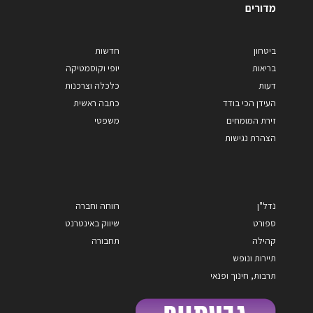
מדורים
ביטחון
חדשות
בריאות
יופי וקוסמטיקה
דעות
כלכלה וצרכנות
העידן הכי בודד
כתבה ראשית
זירת המומחים
משפטי
הצהרת נגישות
נדל"ן
רווחה וחברה
ספורט
שיווק באינטרנט
קהילה
תחבורה
תיירות ונופש
תרבות, חינוך ופנאי