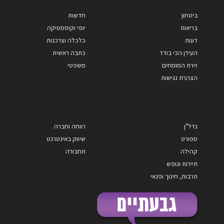
ביטחון
חדשות
בריאות
יופי וקוסמטיקה
דעות
כלכלה וצרכנות
העידן הכי בודד
כתבה ראשית
זירת המומחים
משפטי
הצהרת נגישות
נדל"ן
רווחה וחברה
ספורט
שיווק באינטרנט
קהילה
תחבורה
תיירות ונופש
תרבות, חינוך ופנאי