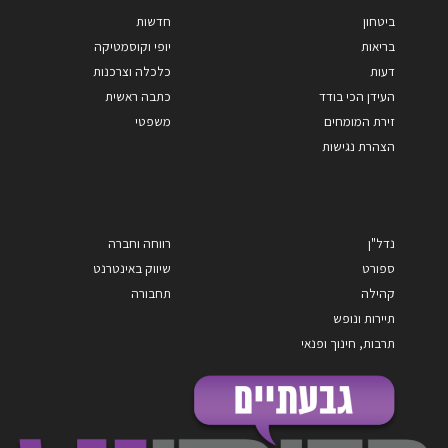
ביטחון
חדשות
בריאות
יופי וקוסמטיקה
דעות
כלכלה וצרכנות
העידן הכי בודד
כתבה ראשית
זירת המומחים
משפטי
הצהרת נגישות
נדל"ן
רווחה וחברה
ספורט
שיווק באינטרנט
קהילה
תחבורה
תיירות ונופש
תרבות, חינוך ופנאי