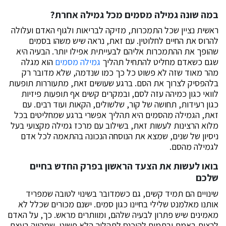
במה שונה גמילה מסמים מכל גמילה אחרת?
ראשית נציין שכל התמכרות, מזיקה לבריאות ולגוף האדם ועלולה
להרוס את החיים לחלוטין. עם זאת, נראה שיש משהו בסמים
שהופך את ההתמכרות אליהם לבעייתית אפילו יותר. הבעיה היא
שגם כשאדם מחליט להתחיל תהליך
גמילה מסמים
הוא מגלה
מהר מאוד שזה לא פשוט כל כך כמו שנדמה, שלא מדובר רק
בלהפסיק לצרוך את הסם. ברגע שעושים זאת, מתעוררות תופעות
לוואי כגון כמיהה עזה לסם, ובמקרים קשים אף תופעות פיזיות
כגון רעידות, תחושה של קור, שלשולים, הקאות ועוד רבים. עם
זאת, הגמילה מהסמים היא תהליך אפשרי ברגע שמחליטים בכל
מלוא הרצינות לעשות זאת, בשילוב עם מרכז גמילה מקצועי בעל
ניסיון של שנים, שמצא את הנוסחה הנכונה בהתאמה לכל אדם
לגמילה מהסם.
בואו לעשות את הצעד הראשון בפרק החדש בחיים
שלכם
שינויים הם תמיד קשים, גם כשמדובר בשינוי לטובה שמפריד
אותנו מאלמנט שלילי בחיינו כגון סמים. ישנם מכורים שכלל לא
מאמינים שיש פתרון לבעיה שלהם, ומוותרים מראש. כך, על האדם
לרצות באמת ובתמים להיכנס לתהליך הלא פשוט, שמהווה בעצם