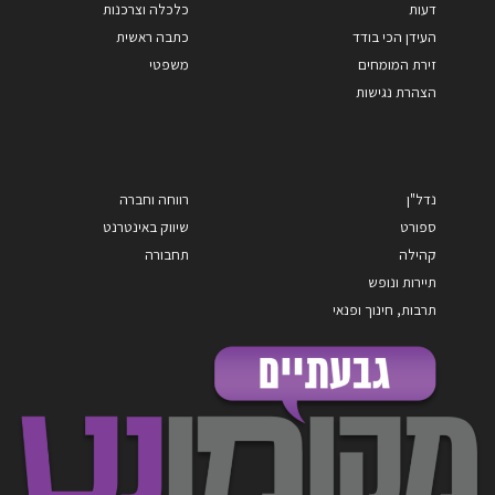
דעות
כלכלה וצרכנות
העידן הכי בודד
כתבה ראשית
זירת המומחים
משפטי
הצהרת נגישות
נדל"ן
רווחה וחברה
ספורט
שיווק באינטרנט
קהילה
תחבורה
תיירות ונופש
תרבות, חינוך ופנאי