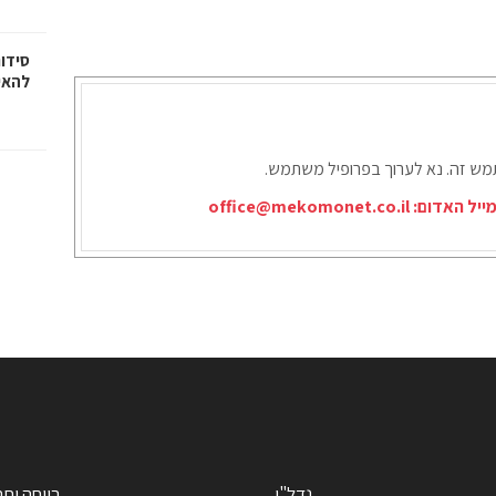
סידו
להאי
תמש זה. נא לערוך בפרופיל משתמש.
ייל האדום:
office@mekomonet.co.il
נדל"ן
רווחה וח