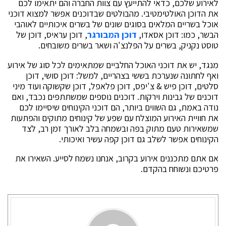
לאירוע שלכם, כדאי להתייעץ עם צוות החברה והם יתאימו לכם
את הדוכן האולטימטיבי. מהבולטים שבדוכנים אפשר למצוא דוכני
אוכל בשריים המלאים בסוגים שונים של בשרים איכותיים לאוהבי
הבשר, כמו: דוכן אסאדו,
דוכן המבורגר
, דוכן עראיס, דוכן של
טוסט נקניק, בשרים על הפלנצ'ה ושאר בשרים משובחים.
מנגד, יש את דוכני האוכל החלביים שמתאימים לכל סוג של אירוע
ואף לחתונה שנערכת בששי בצהריים, למשל: דוכן סושי, דוכן
סלטים, דוכן פיש & צ'יפס, דוכן פלאפל, דוכן שקשוקה ועוד מיני
דוכנים של גבינות וירקות. דוכנים נוספים שמשתתפים נכבד, ואם
נודה באמת, גם השווים ביותר, הם דוכני הקינוחים שיסיימו לכם
את חוויית האירוע המוצלח עם שפע של קינוחים מתוקים והפתעות
שמשאירות טעם מתוק בפה ובשמחה בלב לאורך זמן רב, לצד
הקינוחים אפשר לשלב גם דוכן קפה עשיר ואיכותי.
אם אתם מתכננים אירוע בקרוב, אנחנו נשמח לסייע. השאירו את
פרטיכם ונשוחח בהקדם.