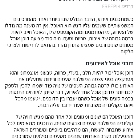
קרדיט: FREEPIK
כשמתכננים אירוע, הדבר הבולט שבו ביותר ואחד מהמרכיבים
המשמעותיים ששמים עליו דגש הוא האוכל. אין זה משנה מה גודלו
של האירוע, מי המוזמנים ומה הקונספט שלו, האוכל חייב להיות
ברמה גבוהה של איכות, טריות וטעם. נויה פוד מציעה דוכן אוכל
מסוגים שונים ורבים שמציע פתרון נהדר בהתאם לדרישות ולצרכי
הלקוח.
דוכני אוכל לאירועים
דוכן אוכל יכול להיות חלבי, בשרי, פרווה, טבעוני או צמחוני והוא
אטרקציה בפני עצמה המשלבת טעמים וריחות שמעלים את
האירוע כולו לרמה גבוהה. השפים של נויה פוד ישמחו להכין ולספק
לכם יותר מדוכן אוכל אחד לאירוע, דבר שייתן לאורחים התנסות
בכמה סוגים של אוכל כשהם יעברו בין הדוכנים, יטעמו מהכל
וייהנו מקולינריה משובחת שעוד ידובר עליה רבות.
דוכני האוכל הם שונים ומגוונים וכל אחד מהם מגיש חוויה של
קולינריה המשלבת טעמים וצבעים שונים. הדוכנים מתאימים לכל
אירוע שתבחרו לעשות, הם מרהיבים ביופיים ומעוררים השראה
והתפעלות בקרב האורחים שנהנים מטעמים נפלאים שמורכבים