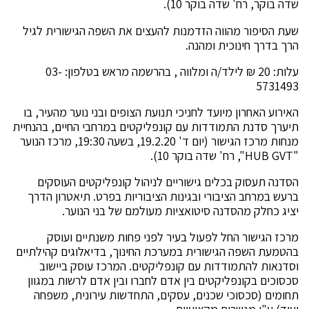
שדה בוקר, רח' שדה בוקר 10).
שעת הסיפור מהווה הזדמנות להעצים את השפה הגישורית לגיל
הרך בדרך חינוכית ומהנה.
עלות: 20 ₪ לילד/ה ומלווה , בהרשמה מראש בטלפון: 03-
5731493
האירוע האחרון מיועד לחניכי תנועת הצופים ובני נוער מהעיר, בו
תיערך סדנת התמודדות עם קונפליקטים במרחבי החיים, בהנחיית
מנחות מרכז הגישור (יום ד' 19.2.20, בשעה 19:30, מרכז הנוער
"HUB GVT", רח' שדה בוקר 10).
הסדנה תעסוק בכלים גישוריים לניהול קונפליקטים העוסקים
ברעש במרחב הציבורי ובגינות הציבוריות בפרט. תיאטרון הדרך
יציג כחלק מהסדנה סיטואציות מעולמם של בני הנוער.
מרכז הגישור החל לפעול בעיר לפני פחות משנתיים ועוסק
בהטמעת השפה הגישורית במערכת החינוך, בדיאלוגים קהילתיים
וסדנאות להתמודדות עם קונפליקטים. המרכז עוסק ביישוב
סכסוכים בקונפליקטים בין אדם לחברו ובין אדם לרשות במגוון
תחומים (סכסוכי שכנים, עסקים, התחדשות עירונית, משפחה