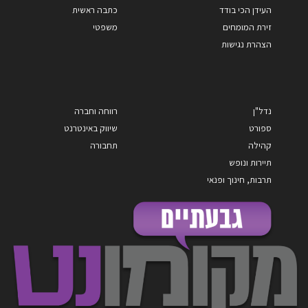
העידן הכי בודד
כתבה ראשית
זירת המומחים
משפטי
הצהרת נגישות
נדל"ן
רווחה וחברה
ספורט
שיווק באינטרנט
קהילה
תחבורה
תיירות ונופש
תרבות, חינוך ופנאי