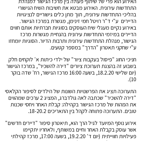
האירוע הוא פרי של שיתוף פעולה בין מרכז הגישור למנהלת
התחדשות עירונית. האירוע מבטא את חשיבות השיח הגישורי
בהליכי התחדשות עירונית, תוך מתן כלים גישוריים לנציגויות
הדיירים ע"י ד"ר רויטל חמי זינימן, מגשרת במרכז הגישור.
באירוע נקיים מעגלי שיח העוסקים בסוגיות חברתיות אותם חווים
הדיירים במיזמי התחדשות עירונית בהנחיית מגשרות מרכז
הגישור, מנהלת התחדשות עירונית ותרבות הדיור. הסוגיות יומחזו
ע"י שחקני תאטרון "הדרך" במספר קטעים.
חניכי החוג "פיסול בעקבות ציור" של ילדי כיתות א' לוקחים חלק
בשבוע זה בהצגת תערוכת ציורים "דירה להשכיר", במרכז הגישור
(יום שלישי 18.2.20, בשעה 16:00 מרכז הגישור, רח' שדה בוקר
10).
התערוכה תציג את הפרשנויות השונות של הילדים לסיפור הקלאסי
"דירה להשכיר" שכתבה לאה גולדברג, המציג 2 ערכים שמהווים
את המהות של מרכז הגישור בקהילה: קבלת האחר ויחסי שכנות
טובים. התערוכה פתוחה לקהל בין התאריכים 18-20.2.
אירוע נוסף המיועד לגיל הרך הוא, תיאטרון סיפור "דיירים חדשים"
אשר עוסק בקבלת האחר וחיים במשותף, ולאחריו יתקיימו
פעילויות חווייתית (יום ד' 19.2.20, בשעה 17:00, מרכז קהילתי