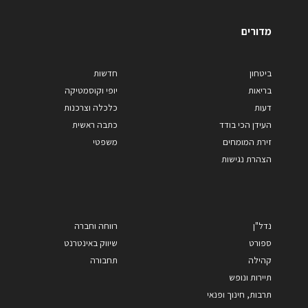
מדורים
ביטחון
חדשות
בריאות
יופי וקוסמטיקה
דעות
כלכלה וצרכנות
העידן הכי בודד
כתבה ראשית
זירת המומחים
משפטי
הצהרת נגישות
נדל"ן
רווחה וחברה
ספורט
שיווק באינטרנט
קהילה
תחבורה
תיירות ונופש
תרבות, חינוך ופנאי