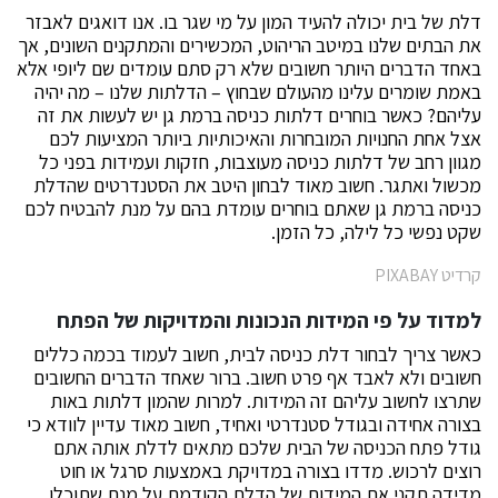
דלת של בית יכולה להעיד המון על מי שגר בו. אנו דואגים לאבזר
את הבתים שלנו במיטב הריהוט, המכשירים והמתקנים השונים, אך
באחד הדברים היותר חשובים שלא רק סתם עומדים שם ליופי אלא
באמת שומרים עלינו מהעולם שבחוץ – הדלתות שלנו – מה יהיה
עליהם? כאשר בוחרים דלתות כניסה ברמת גן יש לעשות את זה
אצל אחת החנויות המובחרות והאיכותיות ביותר המציעות לכם
מגוון רחב של דלתות כניסה מעוצבות, חזקות ועמידות בפני כל
מכשול ואתגר. חשוב מאוד לבחון היטב את הסטנדרטים שהדלת
כניסה ברמת גן שאתם בוחרים עומדת בהם על מנת להבטיח לכם
שקט נפשי כל לילה, כל הזמן.
קרדיט PIXABAY
למדוד על פי המידות הנכונות והמדויקות של הפתח
כאשר צריך לבחור דלת כניסה לבית, חשוב לעמוד בכמה כללים
חשובים ולא לאבד אף פרט חשוב. ברור שאחד הדברים החשובים
שתרצו לחשוב עליהם זה המידות. למרות שהמון דלתות באות
בצורה אחידה ובגודל סטנדרטי ואחיד, חשוב מאוד עדיין לוודא כי
גודל פתח הכניסה של הבית שלכם מתאים לדלת אותה אתם
רוצים לרכוש. מדדו בצורה במדויקת באמצעות סרגל או חוט
מדידה תקני את המידות של הדלת הקודמת על מנת שתוכלו