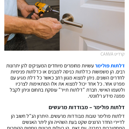
קרדיט CANVA
דלתות פולימר
עשויות מחומרים מיוחדים המעניקים להן יתרונות
רבים. הן משמשות כדלתות כניסה למבנים או כדלתות פנימיות
לחדרים השונים. ניתן למצוא מגוון רחב כאשר כל דלת מגיע עם
מפרט אחר. כל אחד יכול למצוא את אלו המתאימות לצרכיו
ולטעמו האישי. חברת "דלתות תייר" עוסקת בתחום וניתן לקבל
ממנה מידע רלוונטי.
דלתות פולימר – מבודדות מרעשים
דלתות פולימר טובות מבודדות מרעשים. היתרון הנ"ל חשוב הן
לדיירי החדר הרוצים שקט בעת השהייה והן ליתר האנשים
המסתובבים במבנה. עם זאת, הן בעלות תכונות נוספות ההופכות