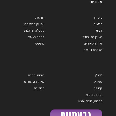
מדורים
ביטחון
חדשות
בריאות
יופי וקוסמטיקה
דעות
כלכלה וצרכנות
העידן הכי בודד
כתבה ראשית
זירת המומחים
משפטי
הצהרת נגישות
נדל"ן
רווחה וחברה
ספורט
שיווק באינטרנט
קהילה
תחבורה
תיירות ונופש
תרבות, חינוך ופנאי