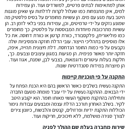
אותן למתאימות לבתים פרטיים, למשרדים ועוד. הן עמידות
למים, אינן מתנפחות כמו שעלול לקרות לדלתות עץ שאינן מוגנות
היטב בעת מגע עם מים. הן עשויות מחומרים על בסיס פלסטיק מה
שמונע נזקים על ידי טרמיטים, וכן, עמידות בפני בלאי לזמן רב. הן
עשויות מתרכובות מיוחדות המבוססות על פלסטיק. כך מחומרים
כמו פוליאוריתן, פלקסבורד, כוורת קרטון או כוורת דחוסה. את כל
אלו מוסיפים בתהליכי הייצור. עובי הדלת חוזקה והמסיביות שלה
נקבעים על פי כמות החומר הנדחסת. דלת חיצונית תהייה, איפה,
חזקה יותר מאשר פנימית. הן מגיעות במגוון עיצובים וצבעים. כך,
חלקות בעלות עיטורים ודוגמאות, בצבעי לבן, שמנת, אגוז ועוד.
הן מיוצרות במידות סטנדרטיות שונות.
התקנה על פי תוכניות קיימות
התקנה נעשית בשלבים כאשר הראשון בהם היא הכנת הפתח על
ידי הבנאים. ההתקנה נעשית על ידי עובד מומחה מטעם החברה
ותחילתה בהתקנת משקוף העשוי מאותו חומר. הוא יקובע היטב
לקיר. בשלב האחרון תורכב הדלת עצמה ומבצעים עבודות גימור
הכוללות התקנת ידיות ופרזולים, קנטים והלבשות, כיוונון צירים
לצורך סגירה מושלמת, ללא חיכוכים, חריקות ועוד.
שירות מחברה בעלת שם ההולך לפניה