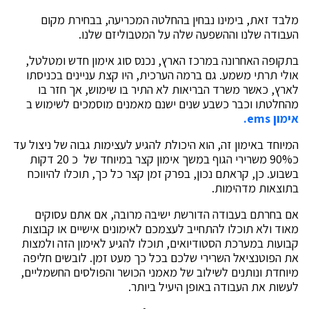
מלבד זאת, בימינו נבחין בהחלטה המכריעה, בבחירת מקום
העבודה שלנו וההשפעה שלה על המטבוליזם שלנו.
בתקופה האחרונה במרכז הארץ, נכנס סוג אימון חדש ומטלטל,
אולי תרתי משמע. גם ברמה הערכית, היו קצת עניינים בכניסתו
לארץ, כאשר משרד הבריאות לא התיר בו שימוש, אך חזר בו
מהחלטתו וכבר כשבע שנים ישנם מאמנים מוסמכים לשימוש ב
אימון ems.
המיוחד באימון זה, הוא היכולת להגיע לעצימות גבוה של ניצול עד
כ90% משרירי הגוף במשך אימון קצר במיוחד של כ 20 דקות
בשבוע. כן, קראתם נכון, בפרק זמן קצר כל כך, תוכלו להיווכח
בתוצאות מדהימות.
אם בחרתם בעבודה הדורשת ישיבה מרובה, אם אתם עסוקים
מאוד ולא תוכלו להתחייב לעצמכם לאימונים אישיים או קבוצות
קבועות במערכת הסטודיואים, תוכלו להגיע לאימון הזה ולמצות
את הפוטנציאל השרירי שלכם בכל כך מעט זמן. לובשים חליפה
מיוחדת ונותנים לשילוב של מאמני הכושר והפולסים החשמליים,
לעשות את העבודה באופן היעיל ביותר.