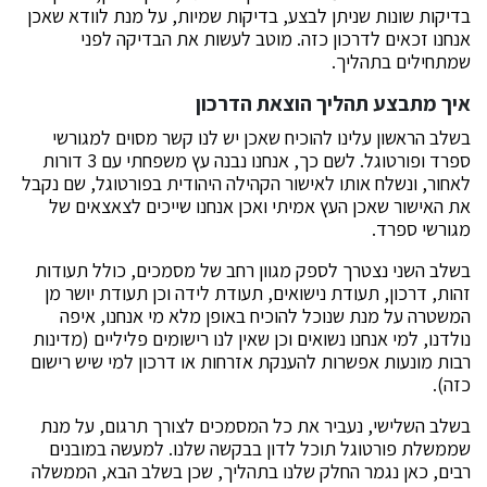
בדיקות שונות שניתן לבצע, בדיקות שמיות, על מנת לוודא שאכן
אנחנו זכאים לדרכון כזה. מוטב לעשות את הבדיקה לפני
שמתחילים בתהליך.
איך מתבצע תהליך הוצאת הדרכון
בשלב הראשון עלינו להוכיח שאכן יש לנו קשר מסוים למגורשי
ספרד ופורטוגל. לשם כך, אנחנו נבנה עץ משפחתי עם 3 דורות
לאחור, ונשלח אותו לאישור הקהילה היהודית בפורטוגל, שם נקבל
את האישור שאכן העץ אמיתי ואכן אנחנו שייכים לצאצאים של
מגורשי ספרד.
בשלב השני נצטרך לספק מגוון רחב של מסמכים, כולל תעודות
זהות, דרכון, תעודת נישואים, תעודת לידה וכן תעודת יושר מן
המשטרה על מנת שנוכל להוכיח באופן מלא מי אנחנו, איפה
נולדנו, למי אנחנו נשואים וכן שאין לנו רישומים פליליים (מדינות
רבות מונעות אפשרות להענקת אזרחות או דרכון למי שיש רישום
כזה).
בשלב השלישי, נעביר את כל המסמכים לצורך תרגום, על מנת
שממשלת פורטוגל תוכל לדון בבקשה שלנו. למעשה במובנים
רבים, כאן נגמר החלק שלנו בתהליך, שכן בשלב הבא, הממשלה