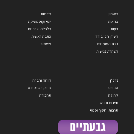
ביטחון
חדשות
בריאות
יופי וקוסמטיקה
דעות
כלכלה וצרכנות
העידן הכי בודד
כתבה ראשית
זירת המומחים
משפטי
הצהרת נגישות
נדל"ן
רווחה וחברה
ספורט
שיווק באינטרנט
קהילה
תחבורה
תיירות ונופש
תרבות, חינוך ופנאי