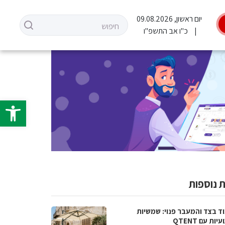
יום ראשון, 09.08.2026
כ"ו אב התשפ"ו
פתח סרגל 
 נוספות
ד בצד והמעבר פנוי: שמשיות
ות עם QTENT