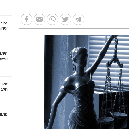
איזי 
עירו
היתרו
ופישו
שלוח
חלב 
מתווכ