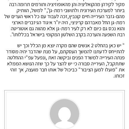
מקיר לקירהן מהקואליציה והן מהאופוזיציה ותורמים תרומה רבה
ביותר למערכת העירונית ולתושבי רמת-גן"," למשל, הוותיק
מהם-גזבר העירייה חיים קונביץ,זכה לעבוד עם כל ראשי הערים של
רמת-גן החל מאברהם קריניצי, היה יו"ר איגוד הגיזברים הארצי
והוא נכס גם כיום לא רק לעיר רמת-גן אלא מהווה גם אוטוריטה
רבת השפעה והערכה בקרב השלטון המקומי בישראל בכללותו".
" יש כאן בהחלט 2 אנשים שהם מקרה יוצא מן הכלל וכך יש
להתייחס לדעתנו להמשך העסקתם, על מנת שהדבר יהיה מסודר
פנתה העירייה למשרד הפנים וביקשה זאת ,ונפעל עפ"י ההחלטה
שתתקבל, העירייה סבורה כי יש להצר על כך שזה הנושא הממלא
את "פועלו למען הציבור" כביכול של אותו חבר מועצה, אך זוהי
זכותו.