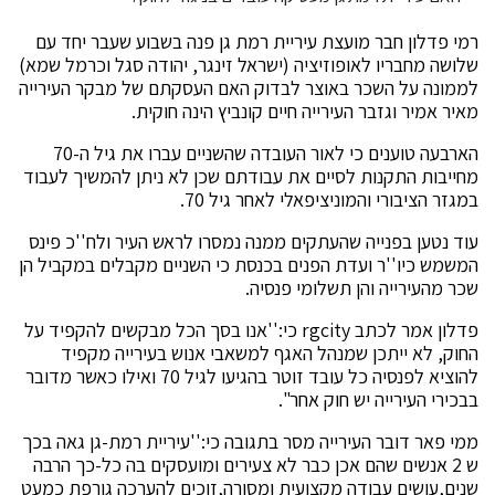
רמי פדלון חבר מועצת עיריית רמת גן פנה בשבוע שעבר יחד עם
שלושה מחבריו לאופוזיציה (ישראל זינגר, יהודה סגל וכרמל שמא)
לממונה על השכר באוצר לבדוק האם העסקתם של מבקר העירייה
מאיר אמיר וגזבר העירייה חיים קונביץ הינה חוקית.
הארבעה טוענים כי לאור העובדה שהשניים עברו את גיל ה-70
מחייבות התקנות לסיים את עבודתם שכן לא ניתן להמשיך לעבוד
במגזר הציבורי והמוניציפאלי לאחר גיל 70.
עוד נטען בפנייה שהעתקים ממנה נמסרו לראש העיר ולח''כ פינס
המשמש כיו''ר ועדת הפנים בכנסת כי השניים מקבלים במקביל הן
שכר מהעירייה והן תשלומי פנסיה.
פדלון אמר לכתב rgcity כי:''אנו בסך הכל מבקשים להקפיד על
החוק, לא ייתכן שמנהל האגף למשאבי אנוש בעירייה מקפיד
להוציא לפנסיה כל עובד זוטר בהגיעו לגיל 70 ואילו כאשר מדובר
בבכירי העירייה יש חוק אחר".
ממי פאר דובר העירייה מסר בתגובה כי:''עיריית רמת-גן גאה בכך
ש 2 אנשים שהם אכן כבר לא צעירים ומועסקים בה כל-כך הרבה
שנים,עושים עבודה מקצועית ומסורה,זוכים להערכה גורפת כמעט