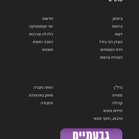
ביטחון
חדשות
בריאות
יופי וקוסמטיקה
דעות
כלכלה וצרכנות
העידן הכי בודד
כתבה ראשית
זירת המומחים
משפטי
הצהרת נגישות
נדל"ן
רווחה וחברה
ספורט
שיווק באינטרנט
קהילה
תחבורה
תיירות ונופש
תרבות, חינוך ופנאי