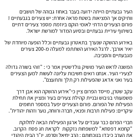
העיר גבעתיים הייתה ידועה בעבר באחוז גבוהה של תושבים
וותיקים אך המציאות בשטח מראה אחרת: יש צעירים בגבעתיים !
פורום הצעירים הדתי לאומי הוקם ביוזמת מספר צעירים דתיים
בשיתוף עיריית גבעתיים ובסיוע המדור למורשת ישראל.
באירוע ההשקה שנערך בתאטרון גבעתיים וכלל הופעה מיוחדת של
יאיר אורבך. לרגל האירוע השתתפו למעלה מ-200 צעירים
מגבעתיים והסביבה.
המשנה לראש העיר מושיק גולדשטיין אמר כי : "זוהי בשורה גדולה
לצעירי העיר. אנחנו רואים חשיבות עליונה לעשות למען הצעירים
בעיר ואני אדאג שהפעילות רק תלך ותתעצם".
עקב שטרן, מייסד הפרום ציין כי"אירוע ההשקה הוא אבן דרך
משמעותי בגיבוש ובניית קהילת צעירים בעיר ומציין את תחילת
הפעילות של הפורום. פורום הצעירים יפעל במספר תחומים
עיקריים: פעילות תרבות ופנאי, חברה ורווחה, נוער וזהות יהודית".
חברי הפרום כבר עובדים על ארגון הפעילות הבאה לחלוקת
"קחמא דפסחא" למשפחות נזקקות לקראת חג פסח הקרוב.
את הערב כיבדו בנוכחותם : הרב יחיאל וסרמן, יו"ר הבית היהודי