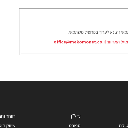
תמש זה. נא לערוך בפרופיל משתמש.
ייל האדום:
office@mekomonet.co.il
נדל"ן
רווחה וח
טיקה
ספורט
שיווק בא