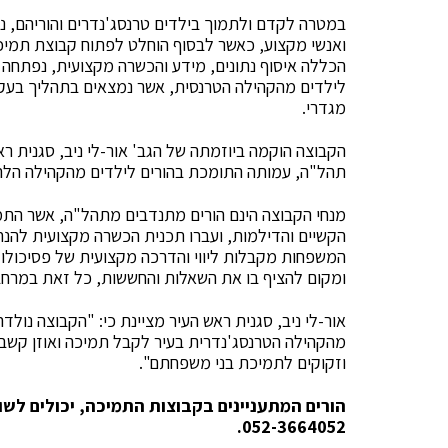
במטרה לקדם ולתמוך בילדים טרנסג'נדרים והוריהם, נערכ
ואנשי מקצוע, כאשר לבסוף הוחלט לפתוח קבוצת תמיכ
הכללה איסוף נתונים, מידע והכשרה מקצועית, נפתחה 
לילדים מהקהילה הטרנסית, אשר נמצאים בתהליך בעקבו
מגדרי.
הקבוצה הוקמה ביוזמתה של הגב' אור-לי ניב, סגנית ר
תהל"ה, עמותה התומכת בהורים לילדים מהקהילה הלה
מנחי הקבוצה הינם הורים מתנדבים מתהל"ה, אשר התמו
הקשיים והדילמות, ועברו תכנית הכשרה מקצועית להנחי
המשפחות מקבלות ליווי והדרכה מקצועית של פסיכולוג
ומקום להציף בו את השאלות והחששות, כל זאת במרחב 
אור-לי ניב, סגנית ראש העיר מציינת כי: "הקבוצה נולד
מהקהילה הטרנסג'נדרית בעיר לקבל תמיכה ואוזן קשבת.
וזקוקים לתמיכת בני משפחתם".
הורים המתעניינים בקבוצות התמיכה, יכולים לש
052-3664052.