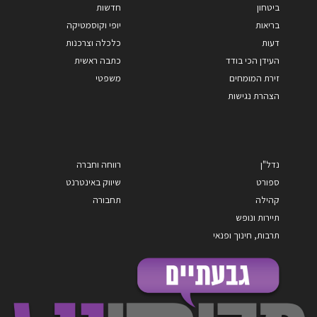
ביטחון
חדשות
בריאות
יופי וקוסמטיקה
דעות
כלכלה וצרכנות
העידן הכי בודד
כתבה ראשית
זירת המומחים
משפטי
הצהרת נגישות
נדל"ן
רווחה וחברה
ספורט
שיווק באינטרנט
קהילה
תחבורה
תיירות ונופש
תרבות, חינוך ופנאי