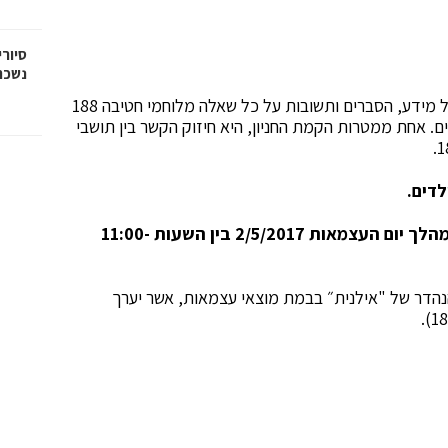
סיורי
נשכח
המבקרים יוכלו להתרשם מהכלים, לעלות עליהם ולקבל מידע, הסברים ותשובות על כל שאלה מלוחמי חטיבה 188
ם. אחת ממטרות הקמת החניון, היא חיזוק הקשר בין תושבי
דים.
החניון יהיה פתוח לקהל המבקרים ללא תשלום במהלך יום העצמאות 2/5/2017 בין השעות 11:00-
נהדר של "אילנית״ בבמת מוצאי עצמאות, אשר יערך