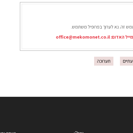
תמש זה. נא לערוך בפרופיל משתמש.
ייל האדום:
office@mekomonet.co.il
תיים
תערוכה