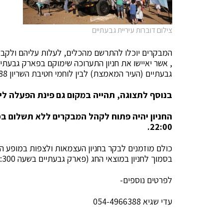
צילום דוברות עיריית גבעתיים
, אשר יאיישו את חניון התערוכה שימוקם בפארק גבעתיי
גבעתיים (העיר המאמצת) לבין לוחמי חטיבת השריון 188.
בנוסף לתצוגה, תהייה במקום גם פינת הפעלה ליל
22:00.
כולם מוזמנים לבקר בחניון העצמאות ולצפות במופע ה
בסמוך לחניון במוצאי החג (פארק גבעתיים בשעה 18:300).
לפרטים נוספים-
עדי שגיא 054-4966388