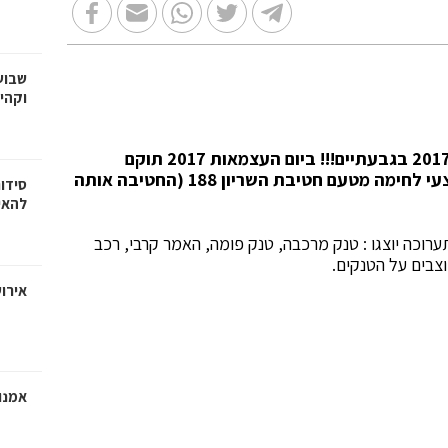
שבוע
וקהי
תערוכת טנקים וכלים משוריינים ביום העצמאות 2017 בגבעתיים!!! ביום העצמאות 2017 תוקם
בגבעתיים (בפארק גבעתיים) תצוגת טנקים ואמצעי לחימה מטעם חטיבת השריון 188 (החטיבה אותה
סידו
להאי
רוכה יוצגו : טנק מרכבה, טנק פומה, האמר קרבי, רכב
וצבים על הטנקים.
אירוע
אמנו