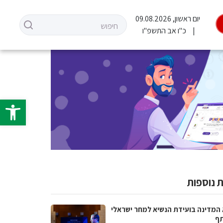
יום ראשון, 09.08.2026
כ"ו אב התשפ"ו
פתח סרגל 
 נוספות
 המדינה בועידת הנשיא למחר ישראלי
ף