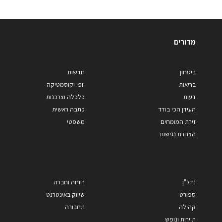
מדורים
ביטחון
חדשות
בריאות
יופי וקוסמטיקה
דעות
כלכלה וצרכנות
העידן הכי בודד
כתבה ראשית
זירת המומחים
משפטי
הצהרת נגישות
נדל"ן
רווחה וחברה
ספורט
שיווק באינטרנט
קהילה
תחבורה
תיירות ונופש