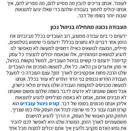
לעומד. אנחנו צריכים להבין מה מסייע להם, מה מפריע להם, איך
אנחנו יכולים לתמוך בעבודה שלהם כדי שאלו יגיעו לתוצאות
טובות יותר בסופו של דבר.
העבודה נכונה מתחילה בניהול נכון
ידעתם כי ביום עבודה ממוצע, רוב העובדים בכלל מבזבזים את
הזמן אחר דברים לא נחוצים בכלל? ידעתם כי שימוש בטלפונים,
מיילים, המענה לנושאים כאילו דחופים למעשה לא מאפשר לנו
להגיע לנושאים המהותיים, אלו שבאמת יכולים להצעיד כל עסק
קדימה? ידעתם כי קשיים בניהול העובדים, למשל נוקשות בניהול,
אי מתן אתגרים וכן הלאה. כל אלו, למעשה הופכים את העובדים
שלנו הרבה פחות אפקטיביים לאורך זמן? עצם העובדה כי למעגל
העבודה החדש נכנסים בני הדור החדש לא עוזר בכלל. אנחנו
למעשה מכניסים למקומות העבודה שלנו צעירים מלאי כישרון,
אבל משום שאנחנו לא יודעים לדבר בשפה שלהם ומשום שאנחנו
לא מבינים אותם, אנחנו לא באמת מצליחים להגיע לתוצאות
אליהן אנחנו מכוונים בסופו של דבר.
קורס ניהול עובדים
הוא
קורס חובה עבור כל מי שרוצה לנהל את העסק שלו כמו שצריך.
תחזוק ההון האנושי של העסק, זו הדרך להגיע להישגים
משמעותיים לאורך הזמן. המטרה שלנו היא לאפשר לכם להכיר
את נפש האדם מקרוב ולהבין איך אתם יכולים למצות מכל אחד