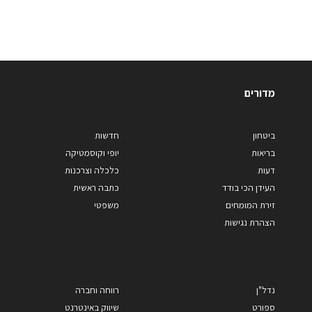
מדורים
ביטחון
חדשות
בריאות
יופי וקוסמטיקה
דעות
כלכלה וצרכנות
העידן הכי בודד
כתבה ראשית
זירת המומחים
משפטי
הצהרת נגישות
נדל"ן
רווחה וחברה
ספורט
שיווק באינטרנט