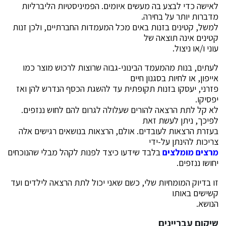
לאישה כדי לבצע בה מעשים איומים. הפמיניסטיות הליברליות
מדברות יותר על בחירה.
למשל, קטינים בזנות באים מכל המעמדות החברתיים, ולכן זנות
קטינים אינה תוצאה של
עוני ו/או ניצול.
לעתים, בנות מהמעמד הבינוני-גבוה שרוצות לרכוש מוצר כמו
אייפון, או לחיות בסגנון חיים
פזרני, יעסקו בזנות תקופתית עד להשגת הכסף הנדרש להן ואז
יפסיקו.
לא קל לתת הרצאה להורים שעלולה לגרום להם לחוש ננזפים.
לפיכך, ניתן לעשת זאת
בעזרת הרצאות לעובדים. אולם, הרצאות בנושאים רגישים אלה
צריכות להינתן על-ידי
מרצים מומלצים
בלבד שידעו כיצד לפנות לקהל מבלי שהנוכחים
יחושו ננזפים.
זו בדיוק המומחיות שלי, כשם שאני יכול לתת הרצאה לילדים ועד
קשישים באותו
הנושא.
שיקום עבריינים