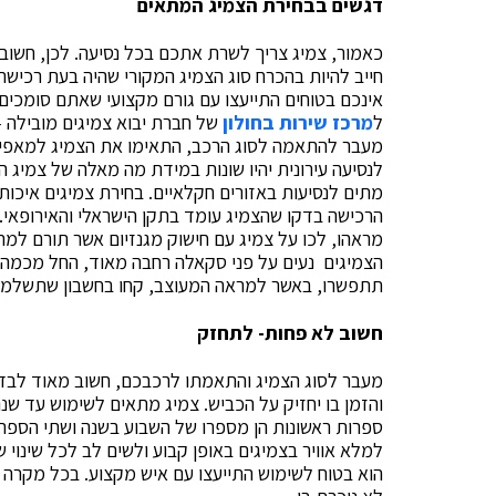
דגשים בבחירת הצמיג המתאים
כאמור, צמיג צריך לשרת אתכם בכל נסיעה. לכן, חשוב
חייב להיות בהכרח סוג הצמיג המקורי שהיה בעת רכישת 
אינכם בטוחים התייעצו עם גורם מקצועי שאתם סומכי
ל
מרכז שירות בחולון
של חברת יבוא צמיגים מובילה –
מעבר להתאמה לסוג הרכב, התאימו את הצמיג למאפייני 
לנסיעה עירונית יהיו שונות במידת מה מאלה של צמיג ה
מתים לנסיעות באזורים חקלאיים. בחירת צמיגים איכו
הרכישה בדקו שהצמיג עומד בתקן הישראלי והאירופאי.
מראהו, לכו על צמיג עם חישוק מגנזיום אשר תורם למרא
הצמיגים נעים על פני סקאלה רחבה מאוד, החל מכמה 
תתפשרו, באשר למראה המעוצב, קחו בחשבון שתשלמו ע
חשוב לא פחות- לתחזק
מעבר לסוג הצמיג והתאמתו לרכבכם, חשוב מאוד לבדו
והזמן בו יחזיק על הכביש. צמיג מתאים לשימוש עד שנה 
ספרות ראשונות הן מספרו של השבוע בשנה ושתי הספרות
למלא אוויר בצמיגים באופן קבוע ולשים לב לכל שינוי
הוא בטוח לשימוש התייעצו עם איש מקצוע. בכל מקרה