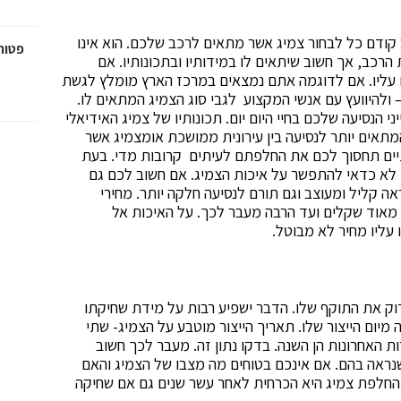
 קודם כל לבחור צמיג אשר מתאים לרכב שלכם. הוא אינו
פטור
הרכב, אך חשוב שיתאים לו במידותיו ובתכונותיו. אם
ם עליו. אם לדוגמה אתם נמצאים במרכז הארץ מומלץ לגשת
 ולהיוועץ עם אנשי המקצוע לגבי סוג הצמיג המתאים לו.
הנסיעה שלכם בחיי היום יום. תכונותיו של צמיג האידיאלי
מתאים יותר לנסיעה בין עירונית ממושכת אומצמיג אשר
תיים תחסוך לכם את החלפתם לעיתים קרובות מדי. בעת
 לא כדאי להתפשר על איכות הצמיג. אם חשוב לכם גם
ה קליל ומעוצב וגם תורם לנסיעה חלקה יותר. מחירי
מאוד שקלים ועד הרבה מעבר לכך. על האיכות אל
ליו מחיר לא מבוטל.
ק את התוקף שלו. הדבר ישפיע רבות על מידת שחיקתו
מיום הייצור שלו. תאריך הייצור מוטבע על הצמיג- שתי
 האחרונות הן השנה. בדקו נתון זה. מעבר לכך חשוב
 שנראה בהם. אם אינכם בטוחים מה מצבו של הצמיג והאם
 החלפת צמיג היא הכרחית לאחר עשר שנים גם אם שחיקה