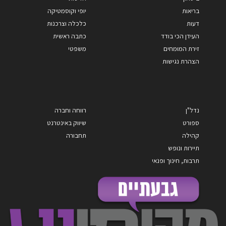
בריאות
יופי וקוסמטיקה
דעות
כלכלה וצרכנות
העידן הכי בודד
כתבה ראשית
זירת המומחים
משפטי
הצהרת נגישות
נדל"ן
רווחה וחברה
ספורט
שיווק באינטרנט
קהילה
תחבורה
תיירות ונופש
תרבות, חינוך ופנאי