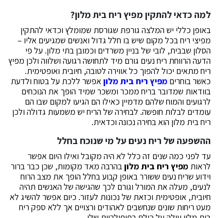
למה כדאי להתקין מפיץ ריח בית מלון?
באופן כללי יש המלצה גורפת שגורסת שמומלץ וכדאי להתקין
מפיצי ריח בכל מקום שיש בו חלל גדול ואנשים שמגיעים אליו –
הסלון שבבית, לובי של בניין משרדים וכמובן בתי מלון. על פי
הדעה הרווחת ריח נעים גורם מיד לתחושה רגועה ושלווה ולכן מפיץ
ריח מתאים יכול להפוך כל אווירה לטובה, חיובית ואופטימית.
כאשר בוחרים
מפיץ ריח בית מלון
אפשר ללכת על בטוח ולדעת
בוודאות שמדובר בריח ממכר ומשכר שמיד הופך את הנוכחים
לרגועים והמוח שלהם מדמיין כאילו הם הגיעו למקום שבו הם
עומדים לבלות חופשה. לבחירה של הריח יש משמעות גדולה ולכן
ריח בית מלון הוא בחירה נכונה וכדאית.
ההשפעה של ריח נעים על מי שנוכח בחלל
עד לפני כמה שנים זה כלל לא היה מקובל ואילו היום אפשר
לראות
מפיץ ריח בית מלון
בהרבה מאד מקומות, שכן כבר ברור
וידוע שריח נעים ששורר באופן קבוע בחלל הופך את מצב הרוח
לנעים, מעלה את המורל וגורם לכך שהגישה של האנשים תהיה
חיובית, אופטימית וכזאת של נכונות לעזור. כיום אפשר להשיג לא
מעט ריחות שונים שנחשבים לאהודים ורצויים אך ללא ספק ריח
בית מלון עולה על כולם בפופולריות שלו.