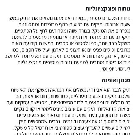
נוחות ופונקציונליות
נוחות היא גורם מפתח, במיוחד אם אתם נושאים את התיק במשך
שעות ארוכות. תיקים עם רצועות כתף מרופדות ומתכווננות
מפזרים את המשקל בצורה שווה ומפחיתים לחץ על הכתפיים.
תיקי גב עם גב מרופד או תמיכה ארגונומית מתאימים לנשיאת
משקל כבד יותר, כמו לפטופ או ספרים. חפשו תיקים עם תאים
מרובים וכיסים פנימיים או חיצוניים לארגון יעיל של חפצים, כמו
טלפון, ארנק, מפתחות או מסמכים. תיקים עם תא מרופד למחשב
נייד או כיסים נסתרים למניעת גניבות מוסיפים פונקציונליות
לשימוש יומיומי.
סגנון ואופנה
תיק לגבר הוא אביזר שמשלים את המראה ומשקף את האישיות
שלכם. תיקים בצבעים ניטרליים, כמו שחור, חום או אפור, הם
רב-תכליתיים ומתאימים לרוב הסיטואציות, מפגישות עסקיות ועד
יציאות קז’ואליות. תיקים עם עיצוב מינימליסטי או קווים נקיים
משדרים תחכום, בעוד שתיקים עם דוגמאות או צבעים עזים
יכולים להוסיף נגיעה צעירה ודינמית. גברים שמחפשים תיק
לטיולים עשויים להעדיף עיצוב ספורטיבי או תרמיל קל משקל.
בחרו תיק שמתאים לסגנון הלבוש שלכם, תוך הקפדה על כך