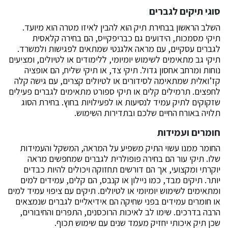
סוגי תיקים לגברים
השלב הראשון בבחירת תיק הוא להבין לאיזו מטרה הוא מיועד.
תיקי מסמכות, הידועים גם כבריפקייס, הם בחירה קלאסית
לגברים עסקיים, עם מראה אלגנטי שמתאים לפגישות ולמשרד.
תיקי גב מתאימים לשימוש יומיומי, ללימודים או לטיולים, ומציעים
נוחות ומרחב אחסון גדול. תיקי צד, או תיקי שליח, הם אופציה
קז’ואלית שמתאימה לסידורים או לטיולים קצרים, עם גישה קלה
לחפצים. תרמילים קלים או תיקי ספורט מתאימים לגברים פעילים
שזקוקים לתיק עמיד לנסיעות או לפעילויות בחוץ. בחירת הסוג
תלויה באורח החיים שלכם ובתדירות השימוש.
חומרים ועמידות
החומר ממנו עשוי התיק משפיע על המראה, המשקל והעמידות
שלו. תיקי עור הם בחירה פופולרית לגברים שמחפשים מראה
יוקרתי ומקצועי, אך הם דורשים תחזוקה ויכולים להיות כבדים
יותר. תיקים מבד, כמו ניילון או קנבס, הם קלים, עמידים למים
ומתאימים לשימוש יומיומי או לטיולים. תיקים עם ציפוי עמיד למים
או חומרים עמידים בפני שחיקה הם אידיאליים לגברים שנמצאים
הרבה בדרכים. שימו לב לאיכות הרוכסנים, התפרים והחיבורים,
שכן תיק איכותי יחזיק מעמד שנים עם שימוש תכוף.