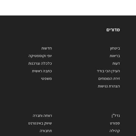
מדורים
ביטחון
חדשות
בריאות
יופי וקוסמטיקה
דעות
כלכלה וצרכנות
העידן הכי בודד
כתבה ראשית
זירת המומחים
משפטי
הצהרת נגישות
נדל"ן
רווחה וחברה
ספורט
שיווק באינטרנט
קהילה
תחבורה