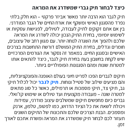
כיצד לבחור תיק גברי שמשדרג את המראה
תיק לגבר הוא הרבה יותר מאשר אביזר פרקטי – הוא חלק בלתי
נפרד מהסגנון האישי ומשקף את אורח החיים של הגבר המודרני.
בין אם אתם זקוקים לתיק לעבודה, לטיולים, לפגישות עסקיות או
לשימוש יומיומי, בחירת התיק הנכון יכולה לשדרג את המראה
שלכם ולהפוך את השגרה לנוחה יותר. עם מגוון רחב של עיצובים,
חומרים וגדלים, בחירת התיק המושלם דורשת התחשבות בצרכים
האישיים ובסגנון החיים. במאמר זה נסקור את הגורמים המרכזיים
שיש לקחת בחשבון בעת בחירת תיק לגבר, כיצד להתאים אותו
למטרות שונות ומהם הסגנונות הפופולריים ביותר.
תיקים לגברים הפכו לפריט חיוני בעולם האופנה והפונקציונליות,
והם מציעים שילוב של סטייל ונוחות.
תיק לגבר
יכול לכלול תיקי
גב, תיקי צד, תיקי מסמכות או תרמילים, כאשר כל סוג מתאים
למטרה שונה – מעבודה מקצועית ועד טיולים או שימוש קז’ואלי.
גברים כיום מחפשים תיקים שמשלבים עיצוב מודרני, עמידות
ויכולת לשאת את כל הציוד הדרוש, כמו לפטופ, טלפון, ארנק
ומסמכים. הבנת הצרכים שלכם והתכונות של התיקים השונים
תעזור לכם לבחור תיק שמשדרג את המראה ומשרת אתכם לאורך
זמן.