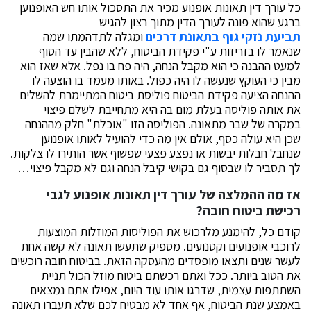
כל עורך דין תאונות אופנוע מכיר את התסכול אותו חש האופנוען
ברגע שהוא פונה לעורך הדין מתוך רצון להגיש
תביעת נזקי גוף בתאונת דרכים
ומגלה לתדהמתו שמה
שנאמר לו בזריזות ע"י פקידת הביטוח, ללא שהבין עד הסוף
למעט ההבנה כי הוא מקבל הנחה, היה פח בו נפל. אלא שאז הוא
מבין כי העוקץ שנעשה לו היה כפול. באותו מעמד בו הוצעה לו
ההנחה הציעה פקידת הביטוח פוליסת ביטוח המתיימרת להשלים
את אותה פוליסה בעלת מום בה היא מתחייבת לשלם פיצוי
במקרה של שבר מתאונה. הפוליסה הזו "אוכלת" חלק מההנחה
שכן היא עולה כסף, אולם אין מה כדי להועיל לאותו אופנוען
שנחבל חבלות יבשות או נפצע פצעי שפשוף אשר הותירו לו צלקות.
לך תסביר לו שבסוף גם בקושי קיבל הנחה וגם לא מקבל פיצוי…
אז מה ההמלצה של עורך דין תאונות אופנוע לגבי
רכישת ביטוח חובה?
קודם כל, להימנע מלרכוש את הפוליסות המוזלות המוצעות
לרוכבי אופנועים וקטנועים. מספיק שתעשו תאונה לא קשה אחת
לעשר שנים ותצאו מופסדים מהעסקה הזאת. בביטוח חובה רוכשים
את הטוב ביותר. ככל ואתם רכשתם ביטוח מוזל הכול תניית
השתתפות עצמית, שדרגו אותו עוד היום, אפילו אתם נמצאים
באמצע שנת הביטוח, אף אחד לא מבטיח לכם שלא תעברו תאונה