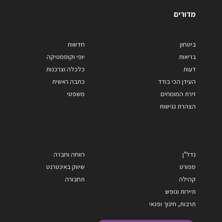
מדורים
ביטחון
חדשות
בריאות
יופי וקוסמטיקה
דעות
כלכלה וצרכנות
העידן הכי בודד
כתבה ראשית
זירת המומחים
משפטי
הצהרת נגישות
נדל"ן
רווחה וחברה
ספורט
שיווק באינטרנט
קהילה
תחבורה
תיירות ונופש
תרבות, חינוך ופנאי