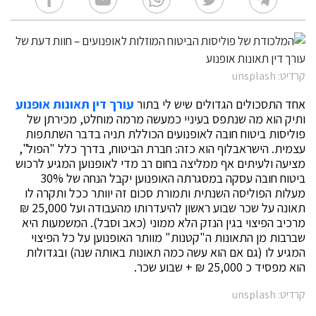
קרדיט: unsplash
אחד התסכולים הגדולים שיש לי בתור
עורך דין תאונות אופנוע
ותיק הוא מה שנתפס בעיניי כמעשה מרמה מוחלט, מכירתן של
פוליסות ביטוח חובה לאופנועים הכוללת תניה בדבר השתתפות
עצמית. הישראבלוף הוא כזה: חברת הביטוח, בדרך כלל "הפול",
מציעה ולעיתים אף ממליצה בחום רב מדי לאופנוען המגיע לרכוש
ביטוח חובה עסקה במסגרתה האופנוען יקבל הנחה של 30%
מעלות הפוליסה השנתית ותמורת סכום זה יוותר ככל ותקרה לו
תאונה על שכר שבוע ראשון להיעדרותו מהעבודה ועל 25,000 ₪
מרכיב הפיצוי בגין הנזק הלא ממוני (כאב וסבל). המשמעות היא
שברבות מן התאונות ה"קטנות" מוותר האופנוען על כל הפיצוי
המגיע לו (גם אם הוא עשה כמה תאונות באותה שנה) ובגדולות
הוא מפסיד כ 25,000 ₪ + שבוע שכר.
קרדיט: unsplash