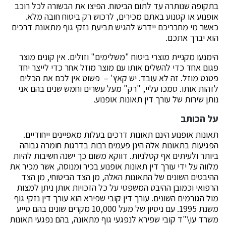
בתקופה שנותרה עד לתום הביטוח. הפיצו את הבשורה לכל רוכב
אופנוע או קטנוע באתם מכירים, לרכוש רק ביטוח חובה מלא.
כאשר מי מחבריכם יידרש להגיש תביעת נזקי גוף מתאונת דרכים
הוא יברך אתכם.
הימנעו מקניית מוצרי ביטוח "משלימים" וזולים. אין קונים מוצר
פגום אחד כדי להשלים אותו עם מוצר מוזל אחר כדי לייצר יחד
פטנט מוזל. זה לא עובד. יש קאץ' – פשוט אין לכם את הכלים
לזהות אותו. סמכו עליי, "רק" מעל עשרים וחמש שנים בהם אני
נותן שירות של עורך דין תאונות אופנוע.
על הכותב
תאונות אופנוע הינם תאונות דרכים בעלות מאפיינים ייחודיים.
הפגיעות בתאונות אלה הינן פעמים רבות בדרגות חומרה גבוהה
ביותר ולעיתים אף קטלניות. דווקא משום כך ישנה חשיבות להיות
מלווה על ידי עורך דין תאונות אופנוע בכיר ומנוסה, אשר מכיר את
ההיבטים השונים של התאונות האלה, מן הצד הביטוחי, מן הצד
הרפואי וכמובן ההיבט המשפטי על כל הזכויות אותן ניתן למצות
מול הגורמים השונים. עורך דין קובי שפירא הוא עורך דין נזקי גוף
משנת 1995. עם ניסיון של מעל 10,000 מקרים שונים בהם סייע
משרד עו\"ד קובי שפירא לנפגעי גוף מתאונה, בהם נפגעי תאונות