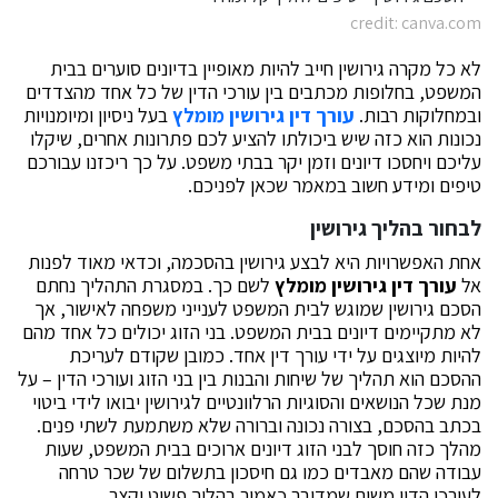
credit: canva.com
לא כל מקרה גירושין חייב להיות מאופיין בדיונים סוערים בבית
המשפט, בחלופות מכתבים בין עורכי הדין של כל אחד מהצדדים
ובמחלוקות רבות.
עורך דין גירושין מומלץ
בעל ניסיון ומיומנויות
נכונות הוא כזה שיש ביכולתו להציע לכם פתרונות אחרים, שיקלו
עליכם ויחסכו דיונים וזמן יקר בבתי משפט. על כך ריכזנו עבורכם
טיפים ומידע חשוב במאמר שכאן לפניכם.
לבחור בהליך גירושין
אחת האפשרויות היא לבצע גירושין בהסכמה, וכדאי מאוד לפנות
אל
עורך דין גירושין מומלץ
לשם כך. במסגרת התהליך נחתם
הסכם גירושין שמוגש לבית המשפט לענייני משפחה לאישור, אך
לא מתקיימים דיונים בבית המשפט. בני הזוג יכולים כל אחד מהם
להיות מיוצגים על ידי עורך דין אחד. כמובן שקודם לעריכת
ההסכם הוא תהליך של שיחות והבנות בין בני הזוג ועורכי הדין – על
מנת שכל הנושאים והסוגיות הרלוונטיים לגירושין יבואו לידי ביטוי
בכתב בהסכם, בצורה נכונה וברורה שלא משתמעת לשתי פנים.
מהלך כזה חוסך לבני הזוג דיונים ארוכים בבית המשפט, שעות
עבודה שהם מאבדים כמו גם חיסכון בתשלום של שכר טרחה
לעורכי הדין משום שמדובר כאמור בהליך פשוט וקצר.