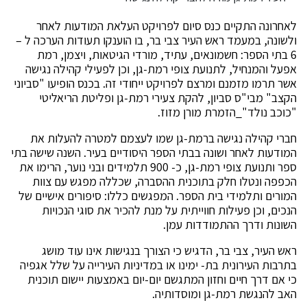
לאחרונה התקיים כנס סיום לפרויקט העלאת המודעות לאחר
ולשונה, במעמד ראש העיר צבי בר, בו הוענקו תעודות הערכה ל –
6 בתי הספר: חשמונאים, עתיד, מורדי הגיטאות, ויצמן, רמת
אפעל והמנחיל, לתנועת צופי רמת-גן, וכן לפעילי קהילה נגישה
אשר תרמו מזמנם ומרצם לפרויקט ייחודי זה. בכנס הופיעו "סביוני
הקצב" מבי"ס סביון, להקת צעירי רמת-גן ופליטת הריאליטי
"כוכב נולד"_הזמרת מורן מזוז.
חברי קהילה נגישה ברמת-גן שמו לעצמם למטרה להעלות את
המודעות לאחר ושונה בבתי הספר היסודיים בעיר. השנה שישה בתי
ספר ותנועת צופי רמת-גן, כ- 900 תלמידים ובני נוער, הרימו את
הכפפה ונטלו חלק בתוכנית ההסברה, שכללה מפגש עם צוות
המורים ותלמידי בית הספר. המפגשים כללו: סיפורים אישיים של
הנכים, וכן פעילות חווייתית על מנת להכיר את סוגי הנכויות
השונות ודרך ההתמודדות עמן.
ראש העיר, צבי בר, הדגיש כי הצורך בנגישות אינו עוד מושג
בתרבות העירונית בת- ימינו או במדיניות העירייה על שלל אגפיה
כי אם דרך חיים וחזון המתגשם יום-יום באמצעות יישום תוכנית
האב להנגשת רמת-גן ומוסדותיה.